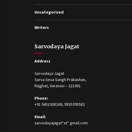
Uncategorized
Writers
Sarvodaya Jagat
Address
Sarvodaya Jagat
Sarva Seva Sangh Prakashan,
Rajghat, Varanasi – 221001
Phone:
+91 9451938269, 9555395582
Email:
sarvodayajagat*at* gmail.com