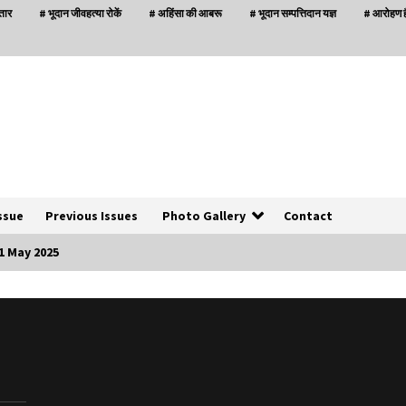
्तार
# भूदान जीवहत्या रोकें
# अहिंसा की आबरू
# भूदान सम्पत्तिदान यज्ञ
# आरोहण है
ssue
Previous Issues
Photo Gallery
Contact
1 May 2025
बनारस में अब सर्व सेवा संघ के मुख्य भवनों को ध्वस्त करने
का खतरा
3 years ago
इतिहास बदलने के प्रयास का विरोध करना होगा