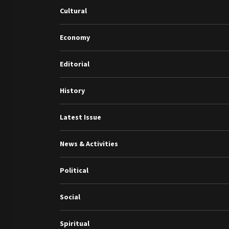
3 years ago
Cultural
Economy
गांधी के रास्ते ही वैश्विक समस्याओं का समाधान सम्भव
3 years ago
Editorial
History
राष्ट्रीय आन्दोलन में भाषाओं की भूमिका पर एक जरूरी
दस्तावेज
3 years ago
Latest Issue
News & Activities
Political
Social
Spiritual