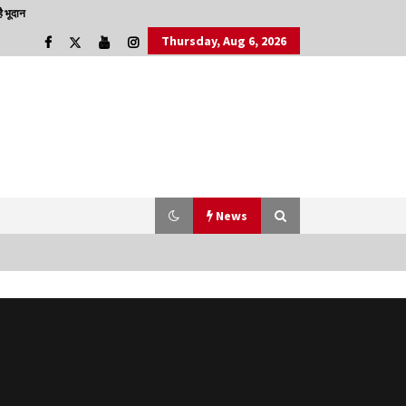
 भूदान
Thursday, Aug 6, 2026
News
डॉक्टर अंबेडकर सामाजिक नवजागरण के अग्रदूत थे
3 years ago
चाइनीज मस्ट गो