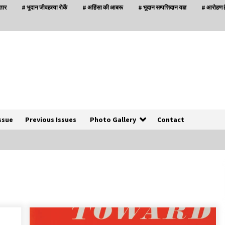
्तार
# भूदान जीवहत्या रोकें
# अहिंसा की आबरू
# भूदान सम्पत्तिदान यज्ञ
# आरोहण है
ssue
Previous Issues
Photo Gallery
Contact
बनारस में अब सर्व सेवा संघ के मुख्य भवनों को ध्वस्त करने
का खतरा
3 years ago
इतिहास बदलने के प्रयास का विरोध करना होगा