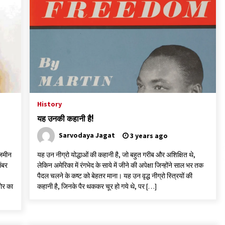
3 years ago
पीवी राजगोपाल को जापान का निवानो शांति पुरस्कार
3 years ago
यह समझना ज़्यादा ज़रूरी कि किसको सत्ता में नहीं आना
चाहिए
History
3 years ago
यह उनकी कहानी है!
Sarvodaya Jagat
3 years ago
 जमीन
यह उन नीग्रो योद्धाओं की कहानी है, जो बहुत गरीब और अशिक्षित थे,
संबर
लेकिन अमेरिका में रंगभेद के साये में जीने की अपेक्षा जिन्होंने साल भर तक
पैदल चलने के कष्ट को बेहतर माना। यह उन वृद्ध नीग्रो स्त्रियों की
ोर का
कहानी है, जिनके पैर थककर चूर हो गये थे, पर […]