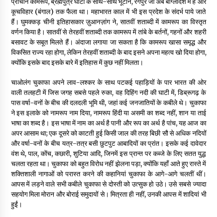
प्राचीन कामरूप, ब्रह्मपुत्र घाटी के साथ-साथ भूटान, रंगपुर जो अब बांग्लादेश में है और
कूचविहार (बंगाल) तक फैला था। महाभारत काल में भी इस प्रदेश के संदर्भ पाये जाते
हैं। घुमक्कड़ चीनी इतिहासकार ज़ुआनज़ांग ने, सातवीं शताब्दी में कामरूप का विस्तृत
वर्णन किया है। सातवीं से तेरहवीं शताब्दी तक कामरूप में तांबे के बर्तनों, गहनों और शहरी
बसावट के सबूत मिलते हैं। अंदाजा लगाया जा सकता है कि कामरूप खासा समृद्ध और
विकसित राज्य रहा होगा, लेकिन तेरहवीं शताब्दी के बाद इसने अपना महत्व खो दिया होगा,
क्योंकि इसके बाद इसके बारे में इतिहास में कुछ नहीं मिलता।
चाओलंग चुकाफा अपने लाव-लश्कर के साथ पटकई पहाड़ियों के पार भारत की ओर
वाली तलहटी में जिस जगह सबसे पहले रुका, वह दिहिंग नदी की घाटी में, डिब्रूगढ़ के
पास वर्षा-वनों के बीच की दलदली भूमि थी, जहां कई जनजातियों के कबीले थे। चुकाफा
ने इस इलाके को नामरूप नाम दिया, नामरूप हिंदी या असमी का शब्द नहीं, शान या ताई
भाषा का शब्द है। इस भाषा में नाम का अर्थ है पानी और रूप का अर्थ है पांच, यह आज का
अपर आसाम था; एक दूसरे को काटती हुई किसी जाल की तरह बिछी सौ से अधिक नदियों
और वर्षा-वनों के बीच यत्र-तत्र बसी छुटपुट आबादियों का प्रांत। इसके कई दावेदार
वंश थे, पाल, कोंच, कछारी, शुटिया आदि, जिनमें इस प्रान्त पर कब्जे के लिए सतत युद्ध
चलता रहता था। चुकाफा को बहुत विरोध नहीं झेलना पड़ा, क्योंकि यहाँ आते हुए रास्ते में
शक्तिशाली नागाओं को परास्त करने की कहानियां चुकाफा के आगे-आगे चलतीं थीं।
आपस में लड़ने वाले सभी कबीले चुकाफा से दोस्ती को उत्सुक हो उठे। उसे सबसे ज्यादा
सहयोग मिला मोरान और बोराई समुदायों से। मित्रता ही नहीं, उनकी आपस में शादियां भी
हुईं।