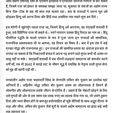
आदि दक्षिण एशियाई देशों के प्राचीन इतिहास में प्रचलित देवराजा परम्परा से कर सकते
हैं, जिसमें रजा को ईश्वर के समकक्ष समझा जाता था. चुकाफा के वंशजों का अहोम राज्य
बिना रोक-टोक के छह सौ साल तक चलता रहा। बाद के राजाओं ने अपना मूल धर्म
छोड़कर हिन्दू धर्म अपना लिया और हिंदी तथा असमिया नाम रखने शुरू कर दिये।
इस श्रेणी में सुहंगमुंग पहला राजा था, जिसने हिन्दू धर्म अपनाया, वह पंद्रहवीं शताब्दी में
हुआ, उसे दिहिंगिया राजा भी कहते थे। स्वर्ग नारायन उसका हिंदू रिवाज़ का नाम था। हिंदू
पौराणिक पद्धति के चलते भगवान के रूप में पूजा जाना इन राजाओं की सामाजिक,
राजनयिक आवश्यकता थी या आस्था, यह विचार का विषय है। बाद में इस वंश में कई
प्रखर योद्धा और राजनायक हुए। इन राजाओं की सामरिक क्षमता का अंदाजा इस बात से
लगाया जा सकता है कि निकटवर्ती बंगाल में अपना गढ़ बनाने वाले मुगल कभी भी असम पर
काबू नहीं पा सके। सत्रहवीं शताब्दी में जब भीतरी लड़ाइयां साम्राज्य को कमजोर करने
लगीं थीं, तब भी 1661 में सराई घाट के भीषण युद्ध में रामसिंह के नेतृत्व वाली मुगल सेना
को मुंह की खानी पड़ी थी।
तत्कालीन अहोम राजा चक्रवर्ती सिंघा के सेनापति लचित बोर फूकन का उल्लेख यहां
अनिवार्य है। अद्वितीय योद्धा लचित बोर फूकन असम का लोकनायक है कितने ही
लोकगीत और लोकनाटक उसके जीवन से प्रेरित हैं। कहते हैं कि गोहाटी छोड़ने के लिए
उसे मुगलों की ओर से उस समय एक लाख रुपए का लालच दिया गया था, जो उसने ठुकरा
दिया और स्वयं बीमार होने के बावजूद हतोत्साहित हो चुके सैनिकों के साथ अद्भुत वीरता से
लड़ा और जीता. लचित बोर फूकन जैसे शूरों के चलते अहोम साम्राज्य का झंडा कई सदी
तक लहराता रहा।