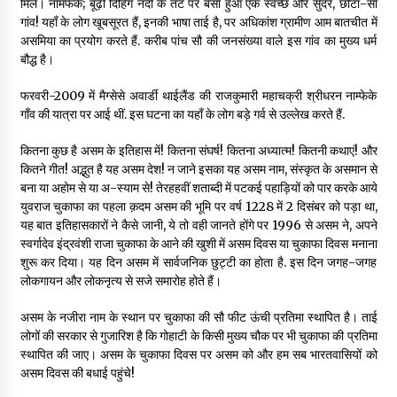
मिले। नामफेके; बूढ़ी दिहिंग नदी के तट पर बसा हुआ एक स्वच्छ और सुंदर, छोटा-सा
गांव! यहाँ के लोग खूबसूरत हैं, इनकी भाषा ताई है, पर अधिकांश ग्रामीण आम बातचीत में
असमिया का प्रयोग करते हैं. करीब पांच सौ की जनसंख्या वाले इस गांव का मुख्य धर्म
बौद्ध है।
फरवरी-2009 में मैग्सेसे अवार्डी थाईलैंड की राजकुमारी महाचक्री श्रीधरन नाम्फेके
गाँव की यात्रा पर आई थीं. इस घटना का यहाँ के लोग बड़े गर्व से उल्लेख करते हैं.
कितना कुछ है असम के इतिहास में! कितना संघर्ष! कितना अध्यात्म! कितनी कथाएं! और
कितने गीत! अद्भुत है यह असम देश! न जाने इसका यह असम नाम, संस्कृत के असमान से
बना या अहोम से या अ-स्याम से! तेरहहवीं शताब्दी में पटकई पहाड़ियों को पार करके आये
युवराज चुकाफा का पहला क़दम असम की भूमि पर वर्ष 1228 में 2 दिसंबर को पड़ा था,
यह बात इतिहासकारों ने कैसे जानी, ये तो वही जानते होंगे पर 1996 से असम ने, अपने
स्वर्गादेव इंद्रवंशी राजा चुकाफा के आने की खुशी में असम दिवस या चुकाफा दिवस मनाना
शुरू कर दिया। यह दिन असम में सार्वजनिक छुट्टी का होता है. इस दिन जगह-जगह
लोकगायन और लोकनृत्य से सजे समारोह होते हैं।
असम के नजीरा नाम के स्थान पर चुकाफा की सौ फीट ऊंची प्रतिमा स्थापित है। ताई
लोगों की सरकार से गुजारिश है कि गोहाटी के किसी मुख्य चौक पर भी चुकाफा की प्रतिमा
स्थापित की जाए। असम के चुकाफा दिवस पर असम को और हम सब भारतवासियों को
असम दिवस की बधाई पहुंचे!