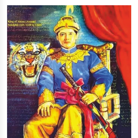
पीवी राजगोपाल को जापान का निवानो शांति पुरस्कार
3 years ago
कैसे बचायें बच्चों का मन?
3 years ago
राष्ट्रीय आन्दोलन में भाषाओं की भूमिका पर एक जरूरी दस्तावेज
3 years ago
यह समझना ज़्यादा ज़रूरी कि किसको सत्ता में नहीं आना चाहिए
3 years ago
कुमार प्रशांत को मातृशोक
3 years ago