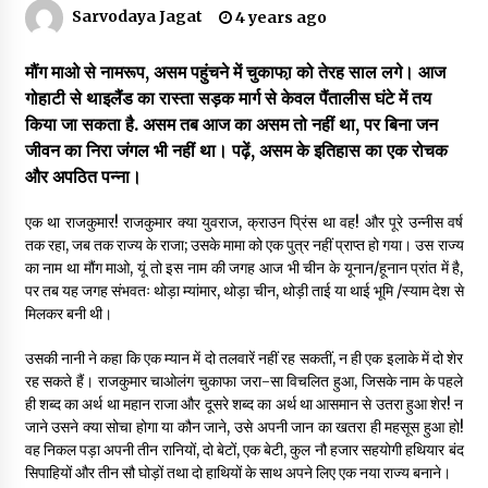
Sarvodaya Jagat
4 years ago
डॉक्टर अंबेडकर सामाजिक नवजागरण के अग्रदूत थे
मौंग माओ से नामरूप, असम पहुंचने में चुकाफा़ को तेरह साल लगे। आज
3 years ago
गोहाटी से थाइलैंड का रास्ता सड़क मार्ग से केवल पैंतालीस घंटे में तय
किया जा सकता है. असम तब आज का असम तो नहीं था, पर बिना जन
जीवन का निरा जंगल भी नहीं था। पढ़ें, असम के इतिहास का एक रोचक
सर्व सेवा संघ मुख्यालय में मनाई गई ज्योति बा फुले जयंती
और अपठित पन्ना।
3 years ago
एक था राजकुमार! राजकुमार क्या युवराज, क्राउन प्रिंस था वह! और पूरे उन्नीस वर्ष
तक रहा, जब तक राज्य के राजा; उसके मामा को एक पुत्र नहीं प्राप्त हो गया। उस राज्य
इतिहास बदलने के प्रयास का विरोध करना होगा
का नाम था मौंग माओ, यूं तो इस नाम की जगह आज भी चीन के यूनान/हूनान प्रांत में है,
3 years ago
पर तब यह जगह संभवतः थोड़ा म्यांमार, थोड़ा चीन, थोड़ी ताई या थाई भूमि /स्याम देश से
मिलकर बनी थी।
उसकी नानी ने कहा कि एक म्यान में दो तलवारें नहीं रह सकतीं, न ही एक इलाके में दो शेर
चाइनीज मस्ट गो
रह सकते हैं। राजकुमार चाओलंग चुकाफा जरा-सा विचलित हुआ, जिसके नाम के पहले
3 years ago
ही शब्द का अर्थ था महान राजा और दूसरे शब्द का अर्थ था आसमान से उतरा हुआ शेर! न
जाने उसने क्या सोचा होगा या कौन जाने, उसे अपनी जान का खतरा ही महसूस हुआ हो!
वह निकल पड़ा अपनी तीन रानियों, दो बेटों, एक बेटी, कुल नौ हजार सहयोगी हथियार बंद
गांधी के रास्ते ही वैश्विक समस्याओं का समाधान सम्भव
सिपाहियों और तीन सौ घोड़ों तथा दो हाथियों के साथ अपने लिए एक नया राज्य बनाने।
3 years ago