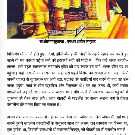
चाओलांग चुकाफा : प्रथम अहोम सम्राट
मित्क्यिंग मोगांग से होते हुए नदियां, झीलें और हाथी-घोड़ों के सहारे पहाड़ पार करते हुए
पहले तो यह कारवां पहुंचा बर्मा की इरावथी नदी की घाटी में। फिर कई जगह रुकते-
ठहरते, आगे बढ़ते खतरनाक नामग्यांग झील को पार करके वह बर्मा-भारत सीमा पर आ
पहुंचा। यहां नागाओं का शासन था, जहां उसे पहले विरोध का सामना करना पड़ा, जिसे
अपनी ताकत से कुचलकर वह आगे बढ़ा. पटकई की पहाड़ियां पार करने के बाद वह उस
जगह पहुंचा, जहां के लोग खुशदिल और मित्रवत थे। यह वह जगह थी, जहाँ उसके
वंशजों को छह सौ साल तक राज करना था। मौंग माओ से नामरूप, असम पहुंचने में
चुकाफा़ को तेरह साल लगे। आज गोहाटी से थाइलैंड का रास्ता सड़क मार्ग से केवल
पैंतालीस घंटे में तय किया जा सकता है।
असम तब आज का असम तो नहीं था, पर बिना जन जीवन का निरा जंगल भी नहीं था।
सबसे पुराने उपलब्ध दस्तावेजों के अनुसार आज का असम, तब कामरूप का हिस्सा था,
एक प्रदेश था, जिसकी राजधानी थी प्रागज्योतिषपुर, जो गोहाटी का ही प्राचीन नाम है।