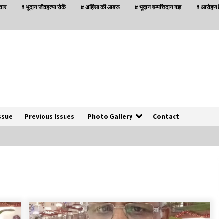
्तार
# भूदान जीवहत्या रोकें
# अहिंसा की आबरू
# भूदान सम्पत्तिदान यज्ञ
# आरोहण है
ssue
Previous Issues
Photo Gallery
Contact
बनारस में अब सर्व सेवा संघ के मुख्य भवनों को ध्वस्त करने
का खतरा
3 years ago
इतिहास बदलने के प्रयास का विरोध करना होगा