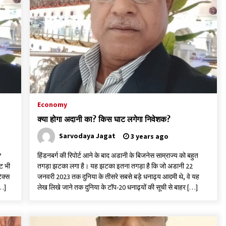
3 years ago
पीवी राजगोपाल को जापान का निवानो शांति पुरस्कार
3 years ago
यह समझना ज़्यादा ज़रूरी कि किसको सत्ता में नहीं आना
चाहिए
Economy
3 years ago
क्या होगा अदानी का? किस घाट लगेगा निवेशक?
Sarvodaya Jagat
3 years ago
?
हिंडनबर्ग की रिपोर्ट आने के बाद अडानी के बिजनेस साम्राज्य को बहुत
ट भी
तगड़ा झटका लगा है। यह झटका इतना तगड़ा है कि जो अडानी 22
ैक्स
जनवरी 2023 तक दुनिया के तीसरे सबसे बड़े धनाढ्य आदमी थे, वे यह
[…]
लेख लिखे जाने तक दुनिया के टॉप-20 धनाढ्यों की सूची से बाहर […]