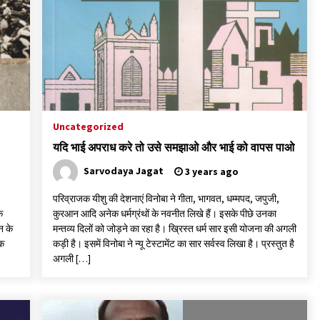
पीवी राजगोपाल को जापान का निवानो शांति पुरस्कार
3 years ago
यह समझना ज़्यादा ज़रूरी कि किसको सत्ता में नहीं आना
चाहिए
Uncategorized
3 years ago
यदि भाई अपराध करे तो उसे समझाओ और भाई को वापस पाओ
Sarvodaya Jagat
3 years ago
परिव्राजक यीशु की देशनाएं विनोबा ने गीता, भागवत, धम्मपद, जपुजी,
क
कुरआन आदि अनेक धर्मग्रंथों के नवनीत लिखे हैं। इसके पीछे उनका
न के
मन्तव्य दिलों को जोड़ने का रहा है। ख्रिस्त धर्म सार इसी योजना की अगली
िक
कड़ी है। इसमें विनोबा ने न्यू टेस्टामेंट का सार सर्वस्व लिखा है। प्रस्तुत है
अगली […]