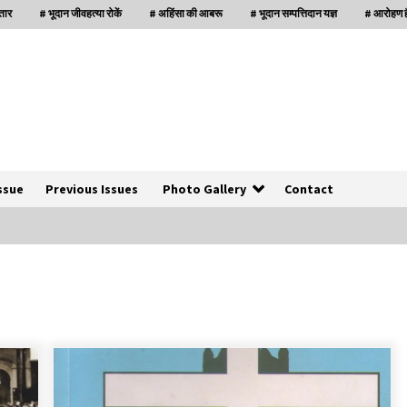
्तार
# भूदान जीवहत्या रोकें
# अहिंसा की आबरू
# भूदान सम्पत्तिदान यज्ञ
# आरोहण है
ssue
Previous Issues
Photo Gallery
Contact
बनारस में अब सर्व सेवा संघ के मुख्य भवनों को ध्वस्त करने
का खतरा
3 years ago
इतिहास बदलने के प्रयास का विरोध करना होगा
3 years ago