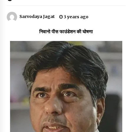
Sarvodaya Jagat
3 years ago
डॉक्टर अंबेडकर सामाजिक नवजागरण के अग्रदूत थे
3 years ago
निवानो पीस फाउंडेशन की घोषणा
सर्व सेवा संघ मुख्यालय में मनाई गई ज्योति बा फुले जयंती
3 years ago
इतिहास बदलने के प्रयास का विरोध करना होगा
3 years ago
चाइनीज मस्ट गो
3 years ago
गांधी के रास्ते ही वैश्विक समस्याओं का समाधान सम्भव
3 years ago