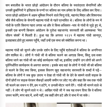
सन बयालीस के भारत छोड़ो आंदोलन के दौरान बलिया के स्वतंत्रता सेनानियों और
उनकी क़ुर्बानियों ने इतिहास के पन्नों पर बलिया का नाम हमेशा के लिए अंकित कर दिया।
डॉक्टर अंबेडकर सामाजिक नवजागरण के अग्रदूत थे
भारत छोड़ो आंदोलन में अहम भूमिका निभाने वाले चित्तू पांडे, महानंद मिश्र और विश्वनाथ
3 years ago
चौबे जैसे बलिया के सेनानी महात्मा गांधी से गहरे प्रभावित थे। बलिया के लोगों के मन में
गांधी के प्रति कितना गहरा लगाव था और वे किस अधिकार-भाव से गांधी से जुड़े हुए थे,
इसकी एक बानगी किसान आंदोलन के पुरोधा सहजानंद सरस्वती की आत्मकथा ‘मेरा
जीवन संघर्ष’ में मिलती है। हुआ यह कि अगस्त १९२१ में महात्मा गांधी कानपुर,
सर्व सेवा संघ मुख्यालय में मनाई गई ज्योति बा फुले जयंती
इलाहाबाद होते हुए बक्सर पहुँचे, जहाँ उन्हें एक सभा को संबोधित करना था।
3 years ago
महात्मा गांधी को सुनने और उनके दर्शन के लिए पहुँचे श्रोताओं में बलिया के अनगिनत
लोग शामिल थे। लोगों ने गांधी जी से बलिया चलने का आग्रह किया, किंतु उस वक्त
इतिहास बदलने के प्रयास का विरोध करना होगा
बलिया जाने का गांधी जी का कोई कार्यक्रम नहीं था, इसलिए उन्होंने उन लोगों को अपने
3 years ago
पूर्वनिर्धारित कार्यक्रम से अवगत कराया। इसके बाद वहां के लोगों ने गांधी जी को बलिया
ले चलने के लिए क्या किया, इसका विवरण ख़ुद सहजानंद सरस्वती के शब्दों में पढ़ें–
बलिया के लोगों ने जब कुछ उपाय न देखा तो गांधी जी के डेरे के सामने वाली सड़क के
चाइनीज मस्ट गो
दोनों छोरों पर सड़क घेरकर सैकड़ों आदमी जमीन पर लोट गए और कहा कि जब तक गांधी
3 years ago
जी चलने का वचन न देंगे, हम न हटेंगे, न उनकी मोटर जाने देंगे। गांधी जी मानने वाले थे
नहीं। वे लोग भी सुनने वाले न थे। आखिर गांधी जी ने जब यह वचन दिया कि वे बलिया
ज़रूर चलेंगे, मगर बाद में, अभी नहीं, तब कहीं लोग हटे और वे सभा में जा सके।
गांधी के रास्ते ही वैश्विक समस्याओं का समाधान सम्भव
3 years ago