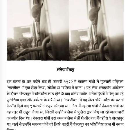
पीवी राजगोपाल को जापान का निवानो शांति पुरस्कार
3 years ago
कैसे बचायें बच्चों का मन?
3 years ago
राष्ट्रीय आन्दोलन में भाषाओं की भूमिका पर एक जरूरी दस्तावेज
बलिया में बापू
3 years ago
इस घटना के छह महीने बाद ही फरवरी १९२२ में महात्मा गांधी ने गुजराती पत्रिका
‘नवजीवन’ में एक लेख लिखा, शीर्षक था ‘बलिया में दमन’। यह लेख असहयोग आंदोलन
यह समझना ज़्यादा ज़रूरी कि किसको सत्ता में नहीं आना चाहिए
के दौरान गोरखपुर में चौरीचौरा कांड होने के बाद बलिया समेत अनेक ज़िलों में किए जा रहे
3 years ago
पुलिसिया दमन और बर्बरता के बारे में था। ‘नवजीवन’ में यह लेख चौरी-चौरा की घटना
के पाँच दिनों बाद ९ फरवरी १९२२ को छपा था। लेख में महात्मा गांधी ने देवदास गांधी का
वह पत्र भी उद्धृत किया था, जिसमें उन्होंने बलिया में पुलिस द्वारा किए जा रहे अत्याचारों
कुमार प्रशांत को मातृशोक
का ब्यौरा दिया था। देवदास गांधी उस समय बलिया में ही थे और बाद में वहीं से वे गोरखपुर
3 years ago
गए, जहाँ से उन्होंने महात्मा गांधी को लिखे पत्रों में गोरखपुर का आँखों देखा हाल भी बयान