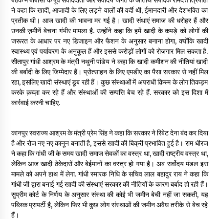
ने कहा कि खादी, आजादी के लिए लड़ने वालों की वर्दी थी, ईमानदारी और देशभक्ति का
पीवी राजगोपाल को जापान का निवानो शांति पुरस्कार
प्रतीक थी। आज खादी की भावना मर गई है। खादी संथाएं समाज की धरोहर हैं और
3 years ago
उनकी ज़मीनें बेचना गंभीर मामला है. उन्होंने कहा कि हमें खादी के कपड़े को लोगों की
जरूरत के आधार पर नए डिजाइन और फैशन के अनुसार बनाना होगा, क्योंकि खादी
स्वास्थ्य एवं पर्यावरण के अनुकूल हैं और इससे करोड़ों लोगों को रोज़गार मिल सकता है.
सीतापुर गांधी आश्रम के मंत्री नथुनी पांडेय ने कहा कि खादी कमीशन की नीतियां खादी
कैसे बचायें बच्चों का मन?
की बर्बादी के लिए जिम्मेदार हैं। प्रोत्साहन के लिए एमडीए का पैसा सरकार से नहीं मिल
3 years ago
रहा, इसलिए खादी संस्थाएं डूब रही हैं। कुछ संस्थाओं में अपराधी क़िस्म के लोग तिकड़म
करके क़ब्ज़ा कर रहे हैं और संस्थाओं की सम्पत्ति बेच रहे हैं. सरकार को इस दिशा में
कार्रवाई करनी चाहिए.
राष्ट्रीय आन्दोलन में भाषाओं की भूमिका पर एक जरूरी दस्तावेज
3 years ago
कानपुर स्वराज्य आश्रम के मंत्री प्रेम सिंह ने कहा कि सरकार ने रिबेट देना बंद कर दिया
है और रोज नए नए कानून बनाती है, इससे खादी की बिक्री प्रभावित हुई है। राम धीरज
यह समझना ज़्यादा ज़रूरी कि किसको सत्ता में नहीं आना चाहिए
ने कहा कि गांधी जी के समय खादी समाज सेवकों का वस्त्र था, खादी राष्ट्रीय वस्त्र था,
3 years ago
लेकिन आज खादी ठेकेदारों और बेईमानों का वस्त्र हो गया है। अब सर्वोदय मंडल इस
मामले को अपने हाथ में लेगा. गांधी स्मारक निधि के सचिव लाल बहादुर राय ने कहा कि
गांधी जी द्वारा बनाई गई खादी की संस्थाएं सरकार की नीतियों के कारण बर्बाद हो रही हैं।
सुप्रीम कोर्ट के निर्णय के अनुसार संस्था की कोई भी जमीन बेची नहीं जा सकती, यह
कुमार प्रशांत को मातृशोक
पब्लिक प्रापर्टी है, लेकिन फिर भी कुछ लोग संस्थाओं की जमीन अवैध तरीके से बेच रहे
3 years ago
हैं।