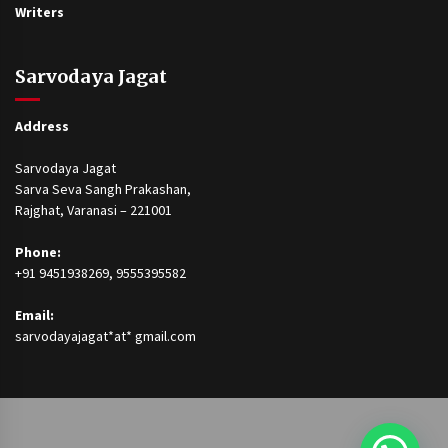
Writers
Sarvodaya Jagat
Address
Sarvodaya Jagat
Sarva Seva Sangh Prakashan,
Rajghat, Varanasi – 221001
Phone:
+91 9451938269, 9555395582
Email:
sarvodayajagat*at* gmail.com