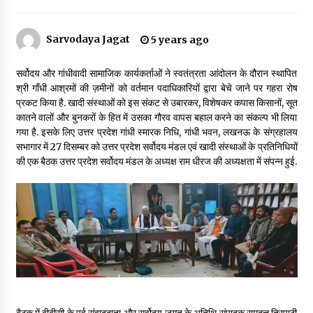
Sarvodaya Jagat
5 years ago
डॉक्टर अंबेडकर सामाजिक नवजागरण के अग्रदूत थे
3 years ago
सर्वोदय और गांधीवादी सामाजिक कार्यकर्ताओं ने स्वतंत्रता आंदोलन के दौरान स्थापित
श्री गॉंधी आश्रमों की ज़मीनों को वर्तमान पदाधिकारियों द्वारा बेचे जाने पर गहरा रोष
प्रकट किया है. खादी संस्थाओं को इस संकट से उबारकर, विशेषकर कपास किसानों, सूत
सर्व सेवा संघ मुख्यालय में मनाई गई ज्योति बा फुले जयंती
कातने वालों और बुनकरों के हित में उसका गौरव वापस बहाल करने का संकल्प भी लिया
3 years ago
गया है. इसके लिए उत्तर प्रदेश गांधी स्मारक निधि, गांधी भवन, लखनऊ के संग्रहालय
सभागार में 27 दिसम्बर को उत्तर प्रदेश सर्वोदय मंडल एवं खादी संस्थाओं के प्रतिनिधियों
की एक बैठक उत्तर प्रदेश सर्वोदय मंडल के अध्यक्ष राम धीरज की अध्यक्षता में संपन्न हुई.
इतिहास बदलने के प्रयास का विरोध करना होगा
3 years ago
चाइनीज मस्ट गो
3 years ago
गांधी के रास्ते ही वैश्विक समस्याओं का समाधान सम्भव
3 years ago
बैठक में बीबीसी के पूर्व संवाददाता और सर्वोदय जगत के अतिथि संपादक रामदत्त त्रिपाठी