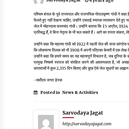
4 years ago
3 years ago
पश्चिम बंगाल के पूर्व राज्यपाल और राजनयिक गोपालकृष्ण गांधी ने क
फैलते हुए नहीं देखना चाहिए. उन्होंने एचवाई स्मारक व्याख्यान देते
गांधी के रास्ते ही वैश्विक समस्याओं का समाधान सम्भव
जेल में मोहनदास करमचंद गांधी। उन्होंने बताया कि 15 अप्रैल, 1924 को
3 years ago
प्रतिबद्ध हैं, वे बिना नेतृत्व के भी चल सकते हैं। आगे का रास्ता संक
उन्होंने कहा कि महात्मा गांधी को 1922 में पहली जेल की सजा कांग्रेस प
कि लोकमान्य तिलक को भी 1908 में अपनी पत्रिका केसरी में एक लेख क
राष्ट्रीय आन्दोलन में भाषाओं की भूमिका पर एक जरूरी
दस्तावेज
उन्होंने कहा कि हमारे समय का यह महत्वपूर्ण विचलन है, जब दुनिया के कई
3 years ago
प्रमुख निष्कर्ष स्वराज को संरक्षित करने की आवश्यकता है, जो अ
कारावासों में कुल 2,335 दिन बिताए और कुछ ऐसे जेल सुधारों का आह्व
-सर्वोदय जगत डेस्क
Posted in
News & Activities
Sarvodaya Jagat
http://sarvodayajagat.com