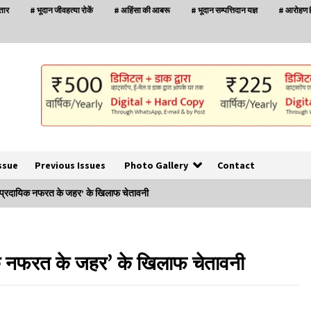
्तार
# भूदान जीवहत्या रोकें
# अहिंसा की आबरू
# भूदान सम्पत्तिदान यज्ञ
# आरोहण है
ssue
Previous Issues
Photo Gallery
Contact
‘सांप्रदायिक नफरत के जहर’ के खिलाफ चेतावनी
बनारस में अब सर्व सेवा संघ के मुख्य भवनों को ध्वस्त करने
का खतरा
ायिक नफरत के जहर’ के खिलाफ चेतावनी
3 years ago
इतिहास बदलने के प्रयास का विरोध करना होगा