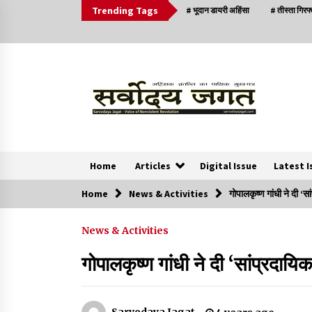
Trending Tags
# भूदान डायरी अहिंसा
# तीस्ता गिरफ
Home
Articles
Digital Issue
Latest I
Home
News & Activities
गोपालकृष्ण गांधी ने दी 
News
News & Activities
क्या इस साजिश में महादेव विद्रोही भी शामिल हैं?
गोपालकृष्ण गांधी ने दी ‘सांप्रद
2 years ago
सर्व सेवा संघ मुख्यालय में मनाई गई ज्योति बा फुले जयंती
Sarvodaya Jagat