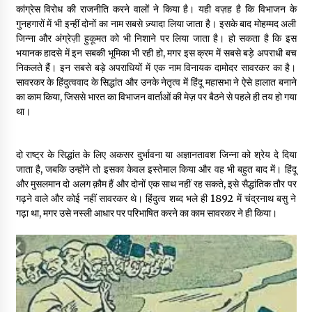
कांग्रेस विरोध की राजनीति करने वालों ने किया है। यही वज़ह है कि विभाजन के
गुनहगारों में भी इन्हीं दोनों का नाम सबसे ज़्यादा लिया जाता है। इसके बाद मोहम्मद अली
पीवी राजगोपाल को जापान का निवानो शांति पुरस्कार
जिन्ना और अंग्रेज़ी हुकूमत को भी निशाने पर लिया जाता है। हो सकता है कि इस
3 years ago
भयानक हादसे में इन सबकी भूमिका भी रही हो, मगर इस क्रम में सबसे बड़े अपराधी बच
निकलते हैं। इन सबसे बड़े अपराधियों में एक नाम विनायक दामोदर सावरकर का है।
सावरकर के हिंदुत्ववाद के सिद्धांत और उनके नेतृत्व में हिंदू महासभा ने ऐसे हालात बनाने
कैसे बचायें बच्चों का मन?
का काम किया, जिससे भारत का विभाजन वार्ताओं की मेज़ पर बैठने से पहले ही तय हो गया
3 years ago
था।
राष्ट्रीय आन्दोलन में भाषाओं की भूमिका पर एक जरूरी दस्तावेज
दो राष्ट्र के सिद्धांत के लिए अकसर दुर्भावना या अज्ञानतावश जिन्ना को श्रेय दे दिया
3 years ago
जाता है, जबकि उन्होंने तो इसका केवल इस्तेमाल किया और वह भी बहुत बाद में। हिंदू
और मुसलमान दो अलग क़ौम हैं और दोनों एक साथ नहीं रह सकते, इसे सैद्धांतिक तौर पर
गढ़ने वाले और कोई नहीं सावरकर थे। हिंदुत्व शब्द भले ही 1892 में चंद्रनाथ बसु ने
गढ़ा था, मगर उसे नस्ली आधार पर परिभाषित करने का काम सावरकर ने ही किया।
यह समझना ज़्यादा ज़रूरी कि किसको सत्ता में नहीं आना चाहिए
3 years ago
कुमार प्रशांत को मातृशोक
3 years ago