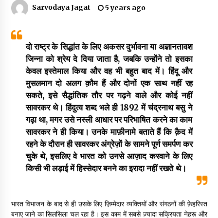
Sarvodaya Jagat
5 years ago
डॉक्टर अंबेडकर सामाजिक नवजागरण के अग्रदूत थे
3 years ago
दो राष्ट्र के सिद्धांत के लिए अकसर दुर्भावना या अज्ञानतावश
जिन्ना को श्रेय दे दिया जाता है, जबकि उन्होंने तो इसका
केवल इस्तेमाल किया और वह भी बहुत बाद में। हिंदू और
सर्व सेवा संघ मुख्यालय में मनाई गई ज्योति बा फुले जयंती
मुसलमान दो अलग क़ौम हैं और दोनों एक साथ नहीं रह
3 years ago
सकते, इसे सैद्धांतिक तौर पर गढ़ने वाले और कोई नहीं
सावरकर थे। हिंदुत्व शब्द भले ही 1892 में चंद्रनाथ बसु ने
इतिहास बदलने के प्रयास का विरोध करना होगा
गढ़ा था, मगर उसे नस्ली आधार पर परिभाषित करने का काम
3 years ago
सावरकर ने ही किया। उनके माफ़ीनामे बताते हैं कि क़ैद में
रहने के दौरान ही सावरकर अंग्रेज़ों के सामने पूर्ण समर्पण कर
चुके थे, इसलिए वे भारत को उनसे आज़ाद करवाने के लिए
चाइनीज मस्ट गो
किसी भी लड़ाई में हिस्सेदार बनने का इरादा नहीं रखते थे।
3 years ago
भारत विभाजन के बाद से ही उसके लिए ज़िम्मेदार व्यक्तियों और संगठनों की फ़ेहरिस्त
गांधी के रास्ते ही वैश्विक समस्याओं का समाधान सम्भव
बनाए जाने का सिलसिला चल रहा है। इस काम में सबसे ज़्यादा सक्रियता नेहरू और
3 years ago