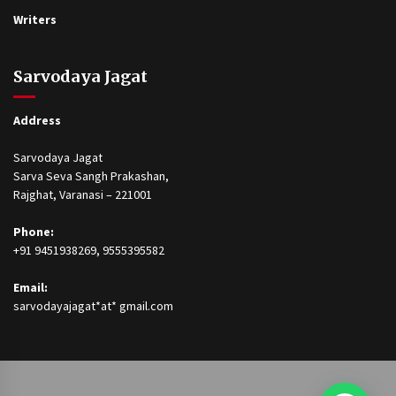
Writers
Sarvodaya Jagat
Address
Sarvodaya Jagat
Sarva Seva Sangh Prakashan,
Rajghat, Varanasi – 221001
Phone:
+91 9451938269, 9555395582
Email:
sarvodayajagat*at* gmail.com