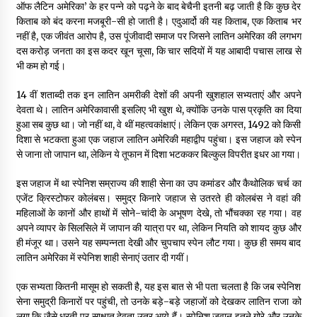
ऑफ लैटिन अमेरिका’ के हर पन्ने को पढ़ने के बाद बेचैनी इतनी बढ़ जाती है कि कुछ देर
किताब को बंद करना मजबूरी-सी हो जाती है। एदुआर्दो की यह किताब, एक किताब भर
नहीं है, एक जीवंत आरोप है, उस पूंजीवादी समाज पर जिसने लातिन अमेरिका की लगभग
दस करोड़ जनता का इस कदर खून चूसा, कि चार सदियों में यह आबादी पचास लाख से
भी कम हो गई।
14 वीं शताब्दी तक इन लातिन अमरीकी देशों की अपनी खुशहाल सभ्यताएं और अपने
देवता थे। लातिन अमेरिकावासी इसलिए भी खुश थे, क्योंकि उनके पास प्रकृति का दिया
हुआ सब कुछ था। जो नहीं था, वे थीं महत्वकांक्षाएं। लेकिन एक अगस्त, 1492 को किसी
दिशा से भटकता हुआ एक जहाज लातिन अमेरिकी महाद्वीप पहुंचा। इस जहाज को स्पेन
से जाना तो जापान था, लेकिन ये तूफान में दिशा भटककर बिल्कुल विपरीत इधर आ गया।
इस जहाज में था स्पेनिश सम्राज्य की शाही सेना का उप कमांडर और कैथोलिक चर्च का
एजेंट क्रिस्टोफर कोलंबस। समुद्र किनारे जहाज से उतरते ही कोलबंस ने वहां की
महिलाओं के कानों और हाथों में सोने-चांदी के अभूषण देखे, तो भौंचक्का रह गया। वह
अपने व्यापर के सिलसिले में जापान की यात्रा पर था, लेकिन नियति को शायद कुछ और
ही मंजूर था। उसने यह सम्पन्नता देखी और चुपचाप स्पेन लौट गया। कुछ ही समय बाद
लातिन अमेरिका में स्पेनिश शाही सेनाएं उतार दी गयीं।
एक सभ्यता कितनी मासूम हो सकती है, यह इस बात से भी पता चलता है कि जब स्पेनिश
सेना समुद्री किनारों पर पहुंची, तो उनके बड़े-बड़े जहाजों को देखकर लातिन राजा को
लगा कि जैसे धरती पर साक्षात देवता उतर आये हैं। स्पेनिश जवान इतने गोरे और उनके