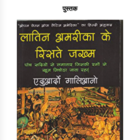
पुस्तक
डॉक्टर अंबेडकर सामाजिक नवजागरण के अग्रदूत थे
3 years ago
सर्व सेवा संघ मुख्यालय में मनाई गई ज्योति बा फुले जयंती
3 years ago
इतिहास बदलने के प्रयास का विरोध करना होगा
3 years ago
चाइनीज मस्ट गो
3 years ago
गांधी के रास्ते ही वैश्विक समस्याओं का समाधान सम्भव
3 years ago