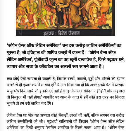
पीवी राजगोपाल को जापान का निवानो शांति पुरस्कार
3 years ago
कैसे बचायें बच्चों का मन?
3 years ago
‘ओपेन वेन्स ऑफ लैटिन अमेरिका’ उन दस करोड़ लातिन अमेरिकियों का
गुस्सा है, जो इतिहास की शापित कब्रों में दफन हैं। ‘ओपेन वेन्स ऑफ
लैटिन अमेरिका’, पूंजीवादी जुल्म का वह खूनी दस्तावेज है, जिसे पढ़कर धर्म,
राष्ट्रीय आन्दोलन में भाषाओं की भूमिका पर एक जरूरी दस्तावेज
व्यापार और सत्ता के कॉकटेल का असली रूप सामने आता है।
3 years ago
क्या कोई ऐसी सभ्यता हो सकती है, जिसके बच्चों, जवानों, बूढ़ों और औरतों को इंसान
मानने से ही इंकार कर दिया गया हो? ये मान लिया गया हो कि अगर इनके पेट में धारदार
यह समझना ज़्यादा ज़रूरी कि किसको सत्ता में नहीं आना चाहिए
चाकू घोंप दिया जाये, तो इनको दर्द नहीं होगा, इनके अंदर संवेदना नहीं होगी और अहसास
3 years ago
तो बिल्कुल भी नहीं होगा? आमतौर पर आज के वक्त में हमें कोई इस तरह का किस्सा
सुनाये तो हम उसे खारिज़ कर देंगे।
लेकिन ऐसा था और यह सभ्यता कोई सैकड़ों, लाखों की नहीं, बल्कि लगभग दस करोड़
कुमार प्रशांत को मातृशोक
लातिन अमरीकियों की थी। एदुआर्दो गालियानों की किताब ‘ओपेन वेन्स ऑफ लैटिन
3 years ago
अमेरिका’ का हिन्दी अनुवाद ‘लातिन अमरीका के रिसते जख्म’ आया है। ‘ओपेन वेन्स