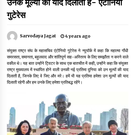
उनके मूल्यों की याद दिलाती है- एंटोनियो
गुटेरेस
डॉक्टर अंबेडकर सामाजिक नवजागरण के अग्रदूत थे
3 years ago
Sarvodaya Jagat
4 years ago
सर्व सेवा संघ मुख्यालय में मनाई गई ज्योति बा फुले जयंती
संयुक्त राष्ट्र संघ के महासचिव एंटोनियो गुटेरेस ने न्यूयॉर्क में कहा कि महात्मा गाँधी
3 years ago
समरसता, समानता, बहुलवाद और शांतिपूर्ण सह-अस्तित्व के लिए समझौता न करने वाले
वकील थे। यह बात उन्होंने ट्विटर के साथ एक बातचीत में कही, उन्होंने कहा कि संयुक्त
राष्ट्र मुख्यालय में स्थापित होने वाली उनकी नई प्रतिमा दुनिया को उन मूल्यों की याद
इतिहास बदलने के प्रयास का विरोध करना होगा
दिलाती है, जिनके लिए वे जिए और मरे। हमें भी यह प्रतिमा हमेशा उन मूल्यों की याद
3 years ago
दिलाती रहेगी और हम उनके लिए हमेशा प्रतिबद्ध रहेंगे।
चाइनीज मस्ट गो
3 years ago
गांधी के रास्ते ही वैश्विक समस्याओं का समाधान सम्भव
3 years ago