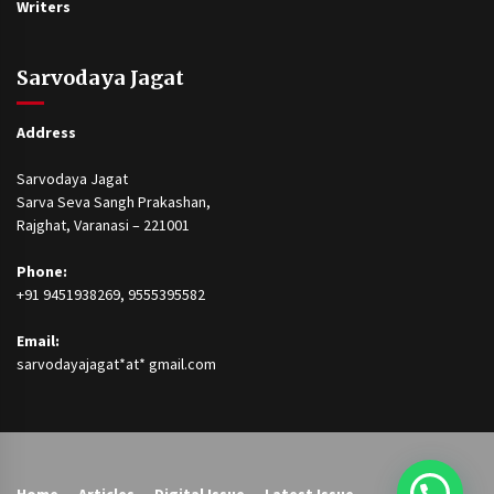
Writers
Sarvodaya Jagat
Address
Sarvodaya Jagat
Sarva Seva Sangh Prakashan,
Rajghat, Varanasi – 221001
Phone:
+91 9451938269, 9555395582
Email:
sarvodayajagat*at* gmail.com
Home
Articles
Digital Issue
Latest Issue