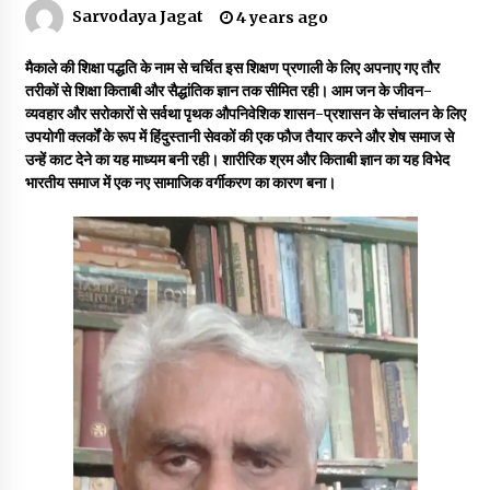
Sarvodaya Jagat
4 years ago
डॉक्टर अंबेडकर सामाजिक नवजागरण के अग्रदूत थे
मैकाले की शिक्षा पद्धति के नाम से चर्चित इस शिक्षण प्रणाली के लिए अपनाए गए तौर
3 years ago
तरीकों से शिक्षा किताबी और सैद्धांतिक ज्ञान तक सीमित रही। आम जन के जीवन-
व्यवहार और सरोकारों से सर्वथा पृथक औपनिवेशिक शासन-प्रशासन के संचालन के लिए
उपयोगी क्लर्कों के रूप में हिंदुस्तानी सेवकों की एक फौज तैयार करने और शेष समाज से
उन्हें काट देने का यह माध्यम बनी रही। शारीरिक श्रम और किताबी ज्ञान का यह विभेद
सर्व सेवा संघ मुख्यालय में मनाई गई ज्योति बा फुले जयंती
भारतीय समाज में एक नए सामाजिक वर्गीकरण का कारण बना।
3 years ago
इतिहास बदलने के प्रयास का विरोध करना होगा
3 years ago
चाइनीज मस्ट गो
3 years ago
गांधी के रास्ते ही वैश्विक समस्याओं का समाधान सम्भव
3 years ago