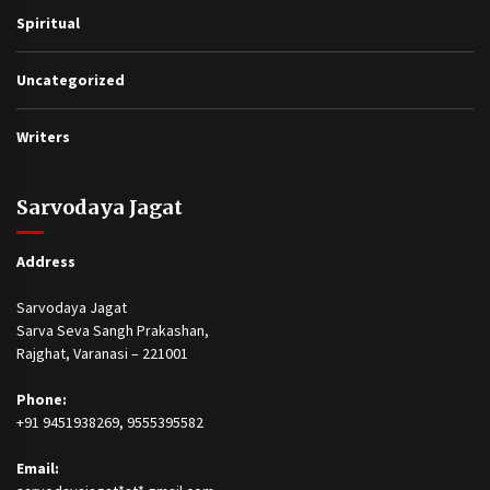
Spiritual
Uncategorized
Writers
Sarvodaya Jagat
Address
Sarvodaya Jagat
Sarva Seva Sangh Prakashan,
Rajghat, Varanasi – 221001
Phone:
+91 9451938269, 9555395582
Email: