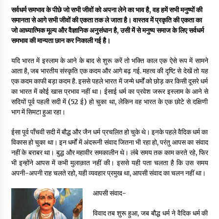
सर्वधर्म समभाव के पीछे जो सभी जीवों को अपना लेने का भाव है, वह हमें सभी मनुष्यों की
समानता से आगे सभी जीवों की एकता तक ले जाता है। वास्तव में प्रकृति की एकता का
डॉक्टर अंबेडकर सामाजिक नवजागरण के अग्रदूत थे
जो आध्यात्मिक मूल्य और वैज्ञानिक अनुसंधान है, उसी में से मनुष्य समाज के लिए सर्वधर्म
3 years ago
समभाव की मान्यता छान कर निकाली गई है।
यदि भारत में इस्लाम के आने के बाद से शुरू करें तो भक्ति काल एक ऐसे रूप में सामने
आता है, जब भारतीय संस्कृति एक कदम और आगे बढ़ गई. महत्व की दृष्टि से देखें तो यह
सर्व सेवा संघ मुख्यालय में मनाई गई ज्योति बा फुले जयंती
एक कदम काफी बड़ा कदम है. इससे पहले भारत में जन्मे धर्मों को छोड़ कर किसी दूसरे धर्म
3 years ago
का भारत में कोई खास प्रभाव नहीं था। ईसाई धर्म का प्रवेश जरूर इस्लाम के आने से
सदियों पूर्व पहली सदी में (52 ई) हो चुका था, लेकिन वह भारत के एक छोटे से दक्षिणी
भाग में सिमटा हुआ रहा।
इतिहास बदलने के प्रयास का विरोध करना होगा
3 years ago
ईसा पूर्व पाँचवी सदी में बौद्ध और जैन धर्म प्रचलित हो चुके थे। इनके पहले वैदिक धर्म का
विकास हो चुका था। इन धर्मों में अंदरूनी संवाद जितना भी रहा हो, परंतु आपस का संवाद
नहीं के बराबर था। बुद्ध और महावीर समकालीन थे। लंबे समय तक काम करते रहे, फिर
चाइनीज मस्ट गो
भी इन्होंने आपस में कभी मुलाक़ात नहीं की। इससे यही पता चलता है कि उस समय
3 years ago
अपनी-अपनी राह चलते रहो, यही व्यवहार प्रमुख था, आपसी संवाद का चलन नहीं था।
आपसी संवाद-
गांधी के रास्ते ही वैश्विक समस्याओं का समाधान सम्भव
विवाद तब शुरू हुआ, जब बौद्ध धर्म ने वैदिक धर्म की
3 years ago