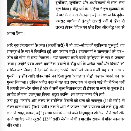
दुर्नीतियों, कुरीतियों और अंधविश्वासों से लोहा लेना
शुरू किया। बौद्ध धर्म की अहिंसा ने इस मुक़ाबले को
पीवी राजगोपाल को जापान का निवानो शांति पुरस्कार
विचार की ताकत से लड़ा। यही कारण था कि दुर्दम्य
3 years ago
सम्राट अशोक ने ई०पूर्व तीसरी सदी में हिंसा से
त्रस्त होकर वैदिक धर्म छोड़ दिया और बौद्ध धर्म को
अपना लिया।
कैसे बचायें बच्चों का मन?
3 years ago
आदि गुरु शंकराचार्य के काल (आठवीं सदी) में जो वाद-संवाद की प्रक्रिया शुरू हुई, वह
शास्त्रार्थ के रूप में विकसित हुई और परवान चढ़ी। शंकराचार्य ने शास्त्रार्थ को हार–
जीत की सीमा से बाहर निकाला। उसे समन्वय करने वाली प्रक्रिया के रूप में उजागर
किया। उन्होंने स्वयं अपने दार्शनिक विचारों में बौद्ध धर्म के अनेक तर्कों और विचारों को
राष्ट्रीय आन्दोलन में भाषाओं की भूमिका पर एक जरूरी दस्तावेज
शामिल कर लिया। वैदिक धर्म के कट्टरपंथी तत्वों को समन्वय की यह बात नागवार
3 years ago
गुज़री। इन्होंने आदि शंकराचार्य को छिपा हुआ ‘प्रच्छन्न बौद्ध’ कहकर अपने मन का
गुस्सा निकाला। लेकिन भक्ति काल में यह बात स्पष्ट रूप से सामने आई कि विभिन्न धर्मों
में आपसी लेन-देन संभव है और वे सभी कुल मिलाकर एक ही ईश्वर या सत्य के पूजक हैं।
यह समझना ज़्यादा ज़रूरी कि किसको सत्ता में नहीं आना चाहिए
ऋग्वेद की बात ‘एकम् सत् विप्राः बहुधा वदन्ति’ अब ज़्यादा मान्य होने लगी।
3 years ago
जहां बुद्ध, महावीर और शंकर के दार्शनिक विचारों की धारा को रामानुज (11वीं सदी) से
लेकर वल्लभाचार्य (16वीं सदी) तक ने आगे ले जाकर भारतीय समाज को तर्क बुद्धि और
ज्ञान से समृद्ध बनाया, वहीं इस्लाम धर्म को मानने वाले निज़ामुद्दीन औलिया जैसे संतों और
कुमार प्रशांत को मातृशोक
उनके शागिर्द अमीर खुसरो (13वीं सदी) जैसे कवियों ने भारतीय समाज में भक्ति काल की
3 years ago
नींव रखी।