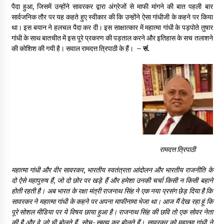
पैदा हुआ, जिसमें उन्होंने सावरकर द्वारा अंग्रेजों से माफी मांगने की बात पहली बार
सार्वजनिक तौर पर यह कहते हुए स्वीकार की कि उन्होंने ऐसा गांधीजी के कहने पर किया
पीवी राजगोपाल को जापान का निवानो शांति पुरस्कार
था। इस बयान ने हलचल पैदा कर दी। इस साक्षात्कार में महात्मा गांधी के पड़पोते तुषार
3 years ago
गांधी के साथ बातचीत में इस पूरे प्रकरण की पड़ताल करने और इतिहास के सच तलाशने
की कोशिश की गयी है। सवाल रामदत्त त्रिपाठी के हैं।
– सं.
कैसे बचायें बच्चों का मन?
3 years ago
राष्ट्रीय आन्दोलन में भाषाओं की भूमिका पर एक जरूरी दस्तावेज
3 years ago
रामदत्त त्रिपाठी
यह समझना ज़्यादा ज़रूरी कि किसको सत्ता में नहीं आना चाहिए
3 years ago
महात्मा गांधी और वीर सावरकर
,
भारतीय स्वतंत्रता आंदोलन और भारतीय राजनीति के
दो ऐसे महापुरुष हैं
,
जो दो छोर पर खड़े हैं और हमेशा उनकी चर्चा किसी न किसी बहाने
होती रहती है। अब भारत के रक्षा मंत्री राजनाथ सिंह ने एक नया प्रसंग छेड़ दिया है कि
कुमार प्रशांत को मातृशोक
सावरकर ने महात्मा गांधी के कहने पर अपना माफीनामा भेजा था। आज मैं देख रहा हूं कि
3 years ago
पूरे सोशल मीडिया पर ये विषय छाया हुआ है। राजनाथ सिंह की छवि तो एक सोवर नेता
की है और वे जो भी बोलते हैं
,
सोच-समझ कर बोलते हैं। सावरकर को महात्मा गांधी ने