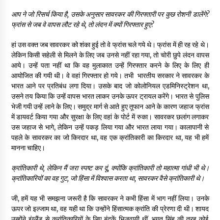
आप ने जो रिसर्च किया है
,
उसके अनुसार सावरकर की गिरफ्तारी पर कुछ रोशनी डालेंगे
?
फ्रांस से जब वे वापस लौट रहे थे
,
तो लंदन में क्यों गिरफ्तार हुए
?
हां उस वक्त जब सावरकर को शंका हुई तो वे फ्रांस चले गये थे। फ्रांस में ही रह रहे थे।
लेकिन किसी सहेली से मिलने के लिए जब उनसे नहीं रहा गया, तो चोरी छुपे लंदन वापस
आये। उन्हें पता नहीं था कि वह मुलाकात उन्हें गिरफ्तार करने के लिए के लिए ही
आयोजित की गयी थी। वे वहां गिरफ्तार हो गये। तभी भारतीय सरकार ने सावरकर के
भारत आने पर प्रतिबंध लगा दिया। उसके बाद जो कोलोनियल एडमिनिस्ट्रेशन था,
उसने तय किया कि उन्हें वापस भारत लाकर उनके ऊपर ट्रायल करेंगे। भारत से पुलिस
भेजी गयी उन्हें लाने के लिए। समुद्र मार्ग से आते हुए तूफान आने के कारण जहाज फ्रांस
में डायवर्ट किया गया और सुरक्षा के लिए वहां के पोर्ट में रुका। सावरकर छलांग लगाकर
उस जहाज से भागे, लेकिन उन्हें पकड़ लिया गया और भारत लाया गया। कालापानी से
पहले के सावरकर का जो किरदार था, वह एक क्रांतिकारी का किरदार था, यह भी हमें
मानना चाहिए।
क्रांतिकारी थे
,
लेकिन मैं जरा स्पष्ट कर दूं
,
क्योंकि क्रांतिकारी तो महात्मा गांधी भी थे।
क्रांतिकारियों का वह गुट
,
जो हिंसा में विश्वास करता था
,
सावरकर वैसे क्रांतिकारी थे।
जी, हमें यह भी समझना जरूरी है कि सावरकर ने कभी हिंसा में भाग नहीं लिया। उनके
ऊपर जो इल्जाम था, वह यही था कि उन्होंने हिंसात्मक क्रांति की प्रेरणा दी थी। शायद
उन्होंने इंग्लैंड से क्रांतिकारियों के लिए बंदूकें भिजवायी थीं, भगत सिंह की तरह कोई