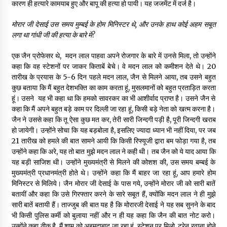
कारण ही हत्यारे कामयाब हुए और बापू की हत्या हो पायी। यह जजमेंट में दर्ज है।
मोरार जी देसाई उस समय मुम्बई के होम मिनिस्टर थे
,
और उनके हाथ कोई अहम सबूत
लगा था गांधी जी की हत्या के बारे में
?
एक जैन प्रोफेसर थे, मदन लाल पाहवा अपने रोजगार के बारे में उनसे मिला, तो उन्होंने
कहा कि वह स्टेशनों पर जाकर किताबें बेचे। वे मदन लाल को कमीशन देते थे। 20
तारीख के प्रयास के 5-6 दिन पहले मदन लाल, जैन से मिलने आया, तब उसने बहुत
कुछ बताया कि मैं बहुत देशभक्ति का काम करता हूं, मुसलमानों को बहुत प्रताड़ित करता
हूं। उसने यह भी कहा था कि हमको सावरकर का भी आशीर्वाद प्राप्त है। उसने जैन से
कहा कि मैं अपने बहुत बड़े काम पर दिल्ली जा रहा हूं, किसी बड़े नेता को खत्म करना है।
जैन ने उससे कहा कि तू ऐसा कुछ मत कर, तेरी सारी जिन्दगी पड़ी है, पूरी जिन्दगी खराब
हो जायेगी। उन्होंने सोचा कि यह बड़बोला है, इसलिए ज्यादा ध्यान भी नहीं दिया, पर जब
21 तारीख को हमले की बात सामने आयी कि किसी रिफ्यूजी द्वारा बम फोड़ा गया है, तब
उन्होंने कहा कि अरे, यह तो बात मुझे मदन लाल ने कही थी। तब जैन को ये याद आया कि
यह बड़ी साजिश थी। उन्होंने मुख्यमंत्री से मिलने की कोशश की, उस समय बम्बई के
मुख्यमंत्री प्रधानमंत्री होते थे। उन्होंने कहा कि मैं बाहर जा रहा हूं, आप हमारे होम
मिनिस्टर से मिलिये। जैन मोरार जी देसाई के पास गये, उन्होंने मोरार जी को सारी बातें
बतायीं और कहा कि उसे गिरफ्तार करने के सारे सबूत हैं, क्योंकि मदन लाल ने ही मुझे
सारी बातें बतायी हैं। ताज्जुब की बात यह है कि मोरारजी देसाई ने यह सब सुनने के बाद
भी किसी पुलिस कर्मी को बुलाया नहीं और न ही यह कहा कि जैन की बात नोट करो।
उन्होंने कहा ठीक है, मैं शाम को अहमदाबाद जा रहा हूं, स्टेशन पर मिलो, ट्रेन रवाना होने