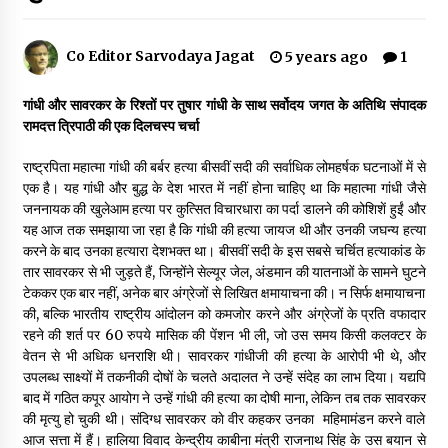
Co Editor Sarvodaya Jagat
5 years ago
1
डॉक्टर अंबेडकर सामाजिक नवजागरण के अग्रदूत थे
3 years ago
गांधी और सावरकर के रिश्तों पर तुषार गांधी के साथ सर्वोदय जगत के अतिथि संपादक
रामदत्त त्रिपाठी की एक दिलचस्प चर्चा
सर्व सेवा संघ मुख्यालय में मनाई गई ज्योति बा फुले जयंती
राष्ट्रपिता महात्मा गांधी की बर्बर हत्या बीसवीं सदी की सर्वाधिक लोमहर्षक घटनाओं में से
3 years ago
एक है। यह गांधी और बुद्ध के देश भारत में नहीं होना चाहिए था कि महात्मा गांधी जैसे
जननायक की खुलेआम हत्या पर कुत्सित विचारधारा का पर्दा डालने की कोशिशें हुईं और
यह आज तक समझाया जा रहा है कि गांधी की हत्या जायज थी और उनकी जघन्य हत्या
इतिहास बदलने के प्रयास का विरोध करना होगा
करने के बाद उनका हत्यारा देशभक्त था। बीसवीं सदी के इस सबसे चर्चित हत्याकांड के
3 years ago
तार सावरकर से भी जुड़ते हैं, जिन्होंने सेल्यूर जेल, अंडमान की यातनाओं के सामने घुटने
टेककर एक बार नहीं, अनेक बार अंग्रेजों से लिखित क्षमायाचना की। न सिर्फ क्षमायाचना
की, बल्कि भारतीय राष्ट्रीय आंदोलन को कमजोर करने और अंग्रेजों के प्रति वफादार
चाइनीज मस्ट गो
रहने की शर्त पर 60 रुपये मासिक की पेंशन भी ली, जो उस समय किसी कलक्टर के
3 years ago
वेतन से भी अधिक धनराशि थी। सावरकर गांधीजी की हत्या के आरोपी भी थे, और
उपलब्ध साक्ष्यों में तकनीकी दोषों के चलते अदालत ने उन्हें संदेह का लाभ दिया। यद्यपि
बाद में गठित कपूर आयोग ने उन्हें गांधी की हत्या का दोषी माना, लेकिन तब तक सावरकर
की मृत्यु हो चुकी थी। संदिग्ध सावरकर काे वीर कहकर उनका महिमामंडन करने वाले
गांधी के रास्ते ही वैश्विक समस्याओं का समाधान सम्भव
आज सत्ता में हैं। हालिया विवाद केन्द्रीय काबीना मंत्री राजनाथ सिंह के उस बयान से
3 years ago