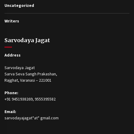
Uncategorized
Writers
Sarvodaya Jagat
Address
Sarvodaya Jagat
Sarva Seva Sangh Prakashan,
Rajghat, Varanasi – 221001
Phone:
+91 9451938269, 9555395582
Email:
sarvodayajagat*at* gmail.com