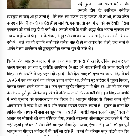
नहीं हुआ। डा. भरत पटेल और
उनकी टीम के आत्मिक स्नेहिल
पीवी राजगोपाल को जापान का निवानो शांति पुरस्कार
व्यवहार की याद आ ही जाती है। मेरे कक्ष की मंजिल पर ही उनकी ओ टी थी, तो डॉ पटेल
3 years ago
के दर्शन दिन में एक दो बार ऐसे ही हो जाते थे. एक बार तो कक्ष में उनकी उपस्थिति गोसेवा
प्रकल्प की चर्चा हेतु ही हो गयी थी। उनकी गायों के प्रति अद्भुत सेवा भावना सुनकर हम
सब धन्य हो जाते थे। गाय के गोबर, गोमूत्र से क्या क्या बन सकता है, इसका दर्शन वे करा
कैसे बचायें बच्चों का मन?
देते थे। कई बार तो उनकी चर्चा चाहे जयेश भाई से हो या अनार बेन से हो, उस चर्चा के
3 years ago
आनंद में हम आपरेशन की छुटपुट पीड़ा बताना भूल ही जाते थे।
विनोबा सेवा आश्रम बरतारा में रहना गत चार दशक से हो रहा है, लेकिन इस बार एक
राष्ट्रीय आन्दोलन में भाषाओं की भूमिका पर एक जरूरी दस्तावेज
अलग अनुभव आ रहा है, क्योंकि आपरेशन के बाद की सावधानियों को ध्यान रखने की
3 years ago
विश्राम की स्थिति में यहां रहना हो रहा है। वैसे देखा जाए तो श्रम स्वाध्याय मंदिर में वर्ष
1996 में एक वर्ष रहने का संकल्प इससे कठिन था, लेकिन पूरे परिसर में घूमना फिरना,
मेहनत करना अपने हाथ में था। जय प्रभा कुटीर छीतेपुर में भी तीन, छः और नौ माह रहने
के संकल्प पूर्ण हुए, लेकिन वहां खेत में परिश्रम करने की आजादी थी। इस विश्राम अवधि
यह समझना ज़्यादा ज़रूरी कि किसको सत्ता में नहीं आना चाहिए
में सभी प्रकार की एक्सरसाइज पर विराम है। आश्रम परिवार से विमला बहन चूंकि
3 years ago
अहमदाबाद में साथ में थीं, तो वे और ज्यादा उसकी परवाह करती हैं। मुदित के दोनो बेटे
हार्दिक और सार्थक भी बाबा का बहुत ध्यान रखते हैं। अदिति आज कल की आधुनिकता के
आधार पर मौसाजी को क्या पौष्टिक होगा, उसकी व्यवस्था ऑनलाइन तक करने में पीछे
कुमार प्रशांत को मातृशोक
नहीं रहती। जीवन में सेवा लेने का एक मौका ऐसा आया, ऐसा मानें। अभी तो हम पूर्ण
3 years ago
आश्रम या गौशाला परिसर में भी नहीं जा सके हैं। बच्चों के परिणाम पत्र बांटने एक दिन