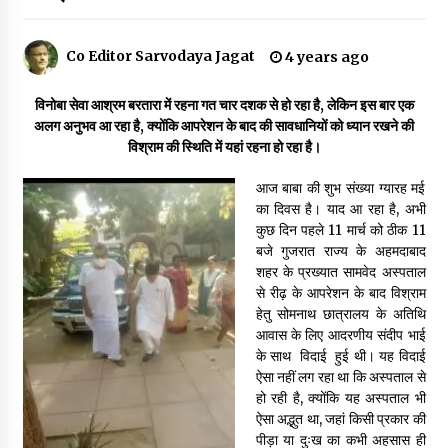
Co Editor Sarvodaya Jagat
4 years ago
डॉक्टर अंबेडकर सामाजिक नवजागरण के अग्रदूत थे
3 years ago
विनोबा सेवा आश्रम बरतारा में रहना गत चार दशक से हो रहा है, लेकिन इस बार एक
अलग अनुभव आ रहा है, क्योंकि आपरेशन के बाद की सावधानियों को ध्यान रखने की
विश्राम की स्थिति में यहां रहना हो रहा है।
सर्व सेवा संघ मुख्यालय में मनाई गई ज्योति बा फुले जयंती
3 years ago
आज बाबा की शुभ संख्या ग्यारह मई
का दिवस है। याद आ रहा है, अभी
कुछ दिन पहले 11 मार्च को ठीक 11
इतिहास बदलने के प्रयास का विरोध करना होगा
बजे गुजरात राज्य के अहमदाबाद
3 years ago
शहर के प्रख्यात सामवेद अस्पताल
से रीढ़ के आपरेशन के बाद विश्राम
हेतु सोमनाथ छात्रालय के अतिथि
चाइनीज मस्ट गो
आवास के लिए आदरणीय संदीप भाई
3 years ago
के साथ विदाई हुई थी। यह विदाई
ऐसा नहीं लग रहा था कि अस्पताल से
हो रही है, क्योंकि यह अस्पताल भी
ऐसा अद्भुत था, जहां किसी प्रकार की
गांधी के रास्ते ही वैश्विक समस्याओं का समाधान सम्भव
पीड़ा या दुःख का कभी अहसास ही
3 years ago