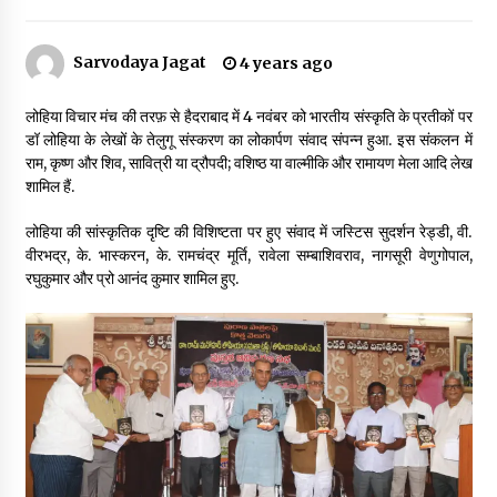
Sarvodaya Jagat
4 years ago
डॉक्टर अंबेडकर सामाजिक नवजागरण के अग्रदूत थे
3 years ago
लोहिया विचार मंच की तरफ़ से हैदराबाद में 4 नवंबर को भारतीय संस्कृति के प्रतीकों पर
डॉ लोहिया के लेखों के तेलुगू संस्करण का लोकार्पण संवाद संपन्न हुआ. इस संकलन में
राम, कृष्ण और शिव, सावित्री या द्रौपदी; वशिष्ठ या वाल्मीकि और रामायण मेला आदि लेख
सर्व सेवा संघ मुख्यालय में मनाई गई ज्योति बा फुले जयंती
शामिल हैं.
3 years ago
लोहिया की सांस्कृतिक दृष्टि की विशिष्टता पर हुए संवाद में जस्टिस सुदर्शन रेड्डी, वी.
वीरभद्र, के. भास्करन, के. रामचंद्र मूर्ति, रावेला सम्बाशिवराव, नागसूरी वेणुगोपाल,
इतिहास बदलने के प्रयास का विरोध करना होगा
रघुकुमार और प्रो आनंद कुमार शामिल हुए.
3 years ago
चाइनीज मस्ट गो
3 years ago
गांधी के रास्ते ही वैश्विक समस्याओं का समाधान सम्भव
3 years ago