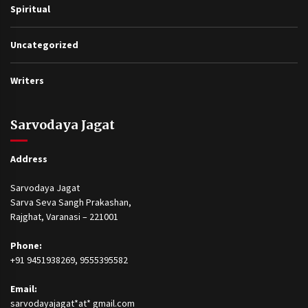
Spiritual
Uncategorized
Writers
Sarvodaya Jagat
Address
Sarvodaya Jagat
Sarva Seva Sangh Prakashan,
Rajghat, Varanasi – 221001
Phone:
+91 9451938269, 9555395582
Email:
sarvodayajagat*at* gmail.com