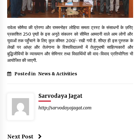
पीवी राजगोपाल को जापान का निवानो शांति पुरस्कार
3 years ago
रावेला सोमैया की प्रेरणा और राममनोहर लोहिया समता ट्रस्ट के संसाधनों के ज़रिए
प्रकाशित 250 पृष्ठों के इस अनूठे संकलन को सीमित आमदनी वाले आम लोगों और
कैसे बचायें बच्चों का मन?
युवाओं तक पहुँचाने के लिए कुल कीमत 200/- रखी गयी है. शीघ्र ही इस पुस्तक के
3 years ago
लेखों पर आंध्र और तेलंगाना के विश्वविद्यालयों में तेलुगूभाषी साहित्यकारों और
बुद्धिजीवियों के व्याख्यान और सेमिनार तथा विद्यार्थियों की वाद-विवाद प्रतियोगिता भी
आयोजित की जाएगी.
राष्ट्रीय आन्दोलन में भाषाओं की भूमिका पर एक जरूरी दस्तावेज
Posted in
News & Activities
3 years ago
Sarvodaya Jagat
यह समझना ज़्यादा ज़रूरी कि किसको सत्ता में नहीं आना चाहिए
3 years ago
http://sarvodayajagat.com
कुमार प्रशांत को मातृशोक
3 years ago
Next Post