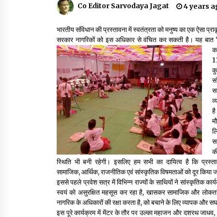
Co Editor Sarvodaya Jagat
4 years a
गांधी के रास्ते ही वैश्विक समस्याओं का समाधान सम्भव
भारतीय संविधान की प्रस्तावना में स्वतंत्रता को मनुष्य का एक ऐसा प
3 years ago
सरकार नागरिकों को इस अधिकार से वंचित कर सकती है। यह बात “हम
का
1
क
राष्ट्रीय आन्दोलन में भाषाओं की भूमिका पर एक जरूरी
दस्तावेज
स
3 years ago
स
व
ह
मौ
ल
स
क
स्थिति भी बनी रहेगी। इसलिए हम सभी का दायित्व है कि प्रस्ता
सामाजिक, आर्थिक, राजनीतिक एवं सांस्कृतिक विषमताओं को दूर किया 
इससे पहले प्रवेश सत्र में विभिन्न राज्यों के साथियों ने सांस्कृतिक क
स्वयं को असुरक्षित महसूस कर रहा है, खासकर सामाजिक और लोकतांत्
नागरिक के अधिकारों की रक्षा करता है, को बचाने के लिए व्यापक और
इस पूरे कार्यक्रम में मेंटर के तौर पर उल्का महाजन और दशरथ जाधव, र