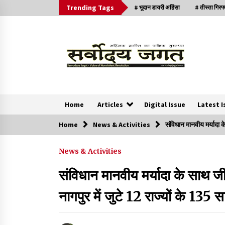
Trending Tags
# भूदान डायरी अहिंसा
# तीस्ता गिरफ
Home
Articles
Digital Issue
Latest I
Home
News & Activities
संविधान मानवीय मर्यादा क
News
News & Activities
क्या इस साजिश में महादेव विद्रोही भी शामिल हैं?
संविधान मानवीय मर्यादा के साथ जी
2 years ago
नागपुर में जुटे 12 राज्यों के 135 
सर्व सेवा संघ मुख्यालय में मनाई गई ज्योति बा फुले जयंती
3 years ago