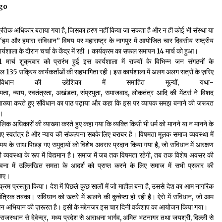
go
पीवी राजगोपाल को जापान का निवानो शांति पुरस्कार
्राकृतिक अधिकार बताया गया है, जिसका हरण नहीं किया जा सकता है और न ही कोई भी संस्था या
3 years ago
 और हमारा संविधान” विषय पर महाराष्ट्र के नागपुर में आयोजित चार दिवसीय राष्ट्रीय
र्यशाला के दौरान चर्चा के केंद्र में रही । कार्यक्रम का सफल समापन 14 मार्च को हुआ।
1 मार्च शुक्रवार को प्रारंभ हुई इस कार्यशाला में राज्यों के विभिन्न जन संगठनों के
ुल 135 सक्रिय कार्यकर्ताओं की सहभागिता रही। इस कार्यशाला में अलग अलग सत्रों के ज़रिए
यह समझना ज़्यादा ज़रूरी कि किसको सत्ता में नहीं आना
चाहिए
ंविधान की उद्देशिका में समाहित मूल्यों, यथा-
3 years ago
मता, न्याय, स्वतंत्रता, अखंडता, संप्रभुता, समाजवाद, लोकतंत्र आदि की मेंटर्स ने विशद
्याख्या करते हुए संविधान का पाठ पढ़ाया और कहा कि इस पर व्यापक समझ बनाने की जरूरत
ै।
लिक अधिकारों की व्याख्या करते हुए कहा गया कि व्यक्ति किसी भी धर्म को मानने या न मानने के
िए स्वतंत्र है और न्याय की संकल्पना सबके लिए बराबर है। विषमता मूलक समाज व्यवस्था में
मय के साथ पिछड़ गए समुदायों को विशेष अवसर प्रदान किया गया है, जो संविधान में आरक्षण
ी व्यवस्था के रूप में विद्यमान है। समाज में जब तक विषमता रहेगी, तब तक विशेष अवसर की
वना में उल्लिखित समता के आदर्श को प्राप्त करने के लिए समाज में सभी प्रकार की
जाए।
ार्यक्रम प्रस्तुत किया। देश में पिछले कुछ सालों में जो माहौल बना है, उससे देश का आम नागरिक
रिक तबका। संविधान को खतरे में डालने की कुचेष्टा हो रही है। ऐसे में संविधान, जो आम
 सघन अभियान की ज़रूरत है। इसी के मद्देनजर इस चार दिनी वर्कशाप का आयोजन किया गया।
ाजस्थान से देवेन्द्र, मध्य प्रदेश से आराधना भार्गव, अमित भटनागर तथा जयश्री, दिल्ली से