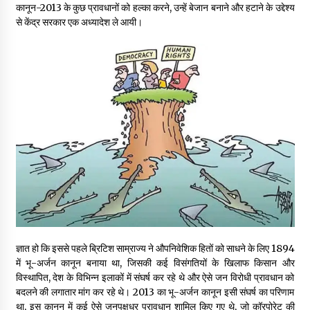
कानून-2013 के कुछ प्रावधानों को हल्का करने, उन्हें बेजान बनाने और हटाने के उद्देश्य
से केंद्र सरकार एक अध्यादेश ले आयी।
पीवी राजगोपाल को जापान का निवानो शांति पुरस्कार
3 years ago
कैसे बचायें बच्चों का मन?
3 years ago
राष्ट्रीय आन्दोलन में भाषाओं की भूमिका पर एक जरूरी दस्तावेज
3 years ago
यह समझना ज़्यादा ज़रूरी कि किसको सत्ता में नहीं आना चाहिए
3 years ago
ज्ञात हो कि इससे पहले ब्रिटिश साम्राज्य ने औपनिवेशिक हितों को साधने के लिए 1894
में भू-अर्जन कानून बनाया था, जिसकी कई विसंगतियों के खिलाफ किसान और
विस्थापित, देश के विभिन्न इलाकों में संघर्ष कर रहे थे और ऐसे जन विरोधी प्रावधान को
कुमार प्रशांत को मातृशोक
बदलने की लगातार मांग कर रहे थे। 2013 का भू-अर्जन कानून इसी संघर्ष का परिणाम
3 years ago
था, इस कानून में कई ऐसे जनपक्षधर प्रावधान शामिल किए गए थे, जो कॉरपोरेट की