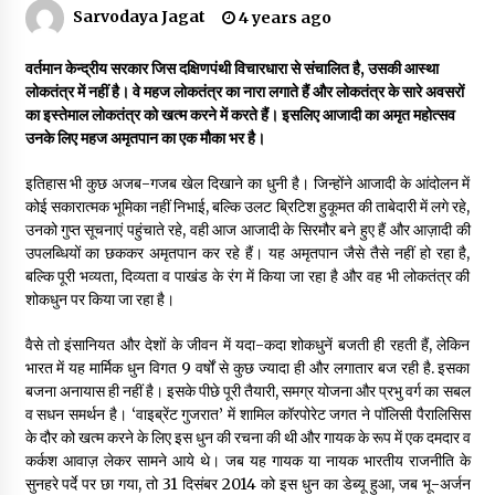
Sarvodaya Jagat
4 years ago
डॉक्टर अंबेडकर सामाजिक नवजागरण के अग्रदूत थे
वर्तमान केन्द्रीय सरकार जिस दक्षिणपंथी विचारधारा से संचालित है, उसकी आस्था
3 years ago
लोकतंत्र में नहीं है। वे महज लोकतंत्र का नारा लगाते हैं और लोकतंत्र के सारे अवसरों
का इस्तेमाल लोकतंत्र को खत्म करने में करते हैं। इसलिए आजादी का अमृत महोत्सव
उनके लिए महज अमृतपान का एक मौका भर है।
सर्व सेवा संघ मुख्यालय में मनाई गई ज्योति बा फुले जयंती
इतिहास भी कुछ अजब-गजब खेल दिखाने का धुनी है। जिन्होंने आजादी के आंदोलन में
3 years ago
कोई सकारात्मक भूमिका नहीं निभाई, बल्कि उलट ब्रिटिश हुकूमत की ताबेदारी में लगे रहे,
उनको गुप्त सूचनाएं पहुंचाते रहे, वही आज आजादी के सिरमौर बने हुए हैं और आज़ादी की
उपलब्धियों का छककर अमृतपान कर रहे हैं। यह अमृतपान जैसे तैसे नहीं हो रहा है,
इतिहास बदलने के प्रयास का विरोध करना होगा
बल्कि पूरी भव्यता, दिव्यता व पाखंड के रंग में किया जा रहा है और वह भी लोकतंत्र की
3 years ago
शोकधुन पर किया जा रहा है।
वैसे तो इंसानियत और देशों के जीवन में यदा-कदा शोकधुनें बजती ही रहती हैं, लेकिन
चाइनीज मस्ट गो
भारत में यह मार्मिक धुन विगत 9 वर्षों से कुछ ज्यादा ही और लगातार बज रही है. इसका
3 years ago
बजना अनायास ही नहीं है। इसके पीछे पूरी तैयारी, समग्र योजना और प्रभु वर्ग का सबल
व सधन समर्थन है। ‘वाइब्रेंट गुजरात’ में शामिल कॉरपोरेट जगत ने पॉलिसी पैरालिसिस
के दौर को खत्म करने के लिए इस धुन की रचना की थी और गायक के रूप में एक दमदार व
कर्कश आवाज़ लेकर सामने आये थे। जब यह गायक या नायक भारतीय राजनीति के
गांधी के रास्ते ही वैश्विक समस्याओं का समाधान सम्भव
सुनहरे पर्दे पर छा गया, तो 31 दिसंबर 2014 को इस धुन का डेब्यू हुआ, जब भू-अर्जन
3 years ago