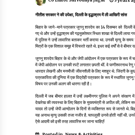
5 years a
3 years ago
नीतीश सरकार ने की
उपेक्षा, दिल्ली के वृद्धाश्रम में ली आखिरी सांस
गांधी के रास्ते ही वैश्विक समस्याओं का समाधान सम्भव
बिहार के जाने-माने पत्रकार जुगनू शारदेय का 14 दिसम्बर को दिल्ली के ए
3 years ago
गए थे और उन्हें वृद्धाश्रम की गढ़मुक्तेश्वर स्थित शाखा से दिल्ली लाय
में पुलिस ने उन्हें लावारिस बताकर भर्ती कराया था. उनकी मृत्यु के 
मित्रों के एक विशाल समूह में विचरते रहते थे. इधर कई वर्षों से वे बीमार र
राष्ट्रीय आन्दोलन में भाषाओं की भूमिका पर एक जरूरी
दस्तावेज
जुगनू शारदेय बिहार के थे और जेपी आंदोलन में एक पत्रकार के रूप में च
3 years ago
में जेपी आंदोलन पर उनकी रपटें लगातार छपती थीं. वे फणीश्वरनाथ रेणु 
धारदार लेखनी और मनमौजी जीवनशैली के लिए मशहूर थे. जिंदगी के कु
पत्रकारिता की दुनिया में एक विद्रोही पत्रकार के रूप में स्थापित ज
विषय पर उनकी अलग की धारणा रही है।
दिल्ली में जब बीमार हालत में उन्हें लक्ष्मीनगर पुलिस ने अपने संरक्
देखरेख की व्यवस्था के लिए बिहार के मुख्यमंत्री से अपील की, लेकिन सरका
यादव तो उन्हें जेपी आन्दोलन के दिनों से व्यक्तिगत रूप से जानते थे
यह अनाथ मृत्यु उसकी तजा नजीर है. चापलूसी उनसे होती नहीं थी. उनके 
ऐसे आदमी को इसी तरह लावारिस मर जाना चाहिए!
Posted in
News & Activities