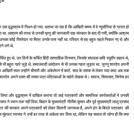
go
3 years ago
पीवी राजगोपाल को जापान का निवानो शांति पुरस्कार
क वृद्धाश्रम में निधन हो गया. बताया जा रहा है कि आखिरी समय में वे न्यूमोनिया से ग्रस्त हो
3 years ago
ा गया था. आश्रम की तरफ से उनकी मृत्यु की जानकारी दाह संस्कार के बाद दी गयी, क्योंकि आश्रम
समय उनका कोई रिश्तेदार या मित्र उनके पास नहीं था. परिवार से वह बहुत पहले निकल गए थे और
हने लगे थे.
यह समझना ज़्यादा ज़रूरी कि किसको सत्ता में नहीं आना
चाहिए
र्चित हुए थे. उन दिनों के चर्चित हिंदी साप्ताहिक दिनमान, जिसके संपादक कवि रघुवीर सहाय थे,
3 years ago
से भी बहुत गहरे जुड़े थे. समाजवादी आंदोलन से भी उनका गहरा जुड़ाव था. जुगनू शारदेय अपनी
छ आखिरी साल उन्होंने बीमारी और अकेलेपन में काटे. साठ के दशक से लेकर यदा कदा अब तक
ुगनू शारदेय अपने वक्त की तमाम पत्र पत्रिकाओं के चहेते लेखक थे। समाज, सियासत, सिनेमा हर
षण में लिया और वृद्धाश्रम में दाखिल कराया तो कई पत्रकारों और सामजिक कार्यकर्ताओं ने उनकी
र ने ध्यान तक नहीं दिया. बिहार के मुख्यमंत्री नीतीश कुमार और पूर्व मुख्यमंत्री लालू प्रसाद
. बिहार की सरकार अपने पत्रकारों को लेकर कितनी जागरूक है, अपने ढंग के बिरले पत्रकार की
मुंहफट स्वभाव ने उन्हें हर तरह से अकेला कर दिया था, लेकिन यह सवाल तो रहेगा ही कि क्या