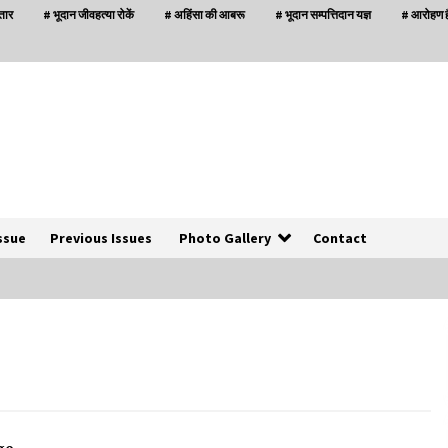
्तार
# भूदान जीवहत्या रोकें
# अहिंसा की आबरू
# भूदान सम्पत्तिदान यज्ञ
# आरोहण है
ssue
Previous Issues
Photo Gallery
Contact
बनारस में अब सर्व सेवा संघ के मुख्य भवनों को ध्वस्त करने
का खतरा
3 years ago
इतिहास बदलने के प्रयास का विरोध करना होगा