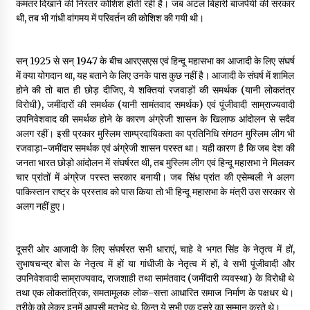
कमतर दिखाने की निरंतर कोशिश होती रही है। जब अटल बिहारी बाजपेयी की सरकार
थी, तब भी गांधी वांगमय में परिवर्तन की कोशिश की गयी थी।
पीवी राजगोपाल को जापान का निवानो शांति पुरस्कार
3 years ago
सन् 1925 से सन् 1947 के बीच आरएसएस एवं हिन्दू महासभा का आजादी के लिए संघर्ष
में क्या योगदान था, यह बताने के लिए उनके पास कुछ नहीं है। आजादी के संघर्ष में शामिल
कैसे बचायें बच्चों का मन?
होने की तो बात ही छोड़ दीजिए, ये शक्तियां रजवाड़ों की समर्थक (यानी लोकतंत्र
3 years ago
विरोधी), जमींदारों की समर्थक (यानी सामंतवाद समर्थक) एवं पूंजीवादी साम्राज्यवादी
उपनिवेशवाद की समर्थक होने के कारण अंग्रेजी शासन के खिलाफ आंदोलन से सदैव
अलग रहीं। इसी प्रकार मुस्लिम साम्प्रदायिकता का प्रतिनिधि संगठन मुस्लिम लीग भी
रजवाड़ा-जमींदार समर्थक एवं अंग्रेजी शासन परस्त था। यही कारण है कि जब देश की
राष्ट्रीय आन्दोलन में भाषाओं की भूमिका पर एक जरूरी दस्तावेज
जनता भारत छोड़ो आंदोलन में संघर्षरत थी, तब मुस्लिम लीग एवं हिन्दू महासभा ने मिलकर
3 years ago
चार प्रांतों में अंग्रेज परस्त सरकार बनायी। जब सिंध प्रांत की एसेम्बली ने अलग
पाकिस्तान राष्ट्र के प्रस्ताव को पास किया तो भी हिन्दू महासभा के मंत्री उस सरकार से
अलग नहीं हुए।
यह समझना ज़्यादा ज़रूरी कि किसको सत्ता में नहीं आना चाहिए
3 years ago
दूसरी ओर आजादी के लिए संघर्षरत सभी धाराएं, चाहे वे भगत सिंह के नेतृत्व में हों,
सुभाषचन्द्र बोस के नेतृत्व में हों या गांधीजी के नेतृत्व में हों, वे सभी पूंजीवादी और
उपनिवेशवादी साम्राज्यवाद, राजशाही तथा सामंतवाद (जमींदारी व्यवस्था) के विरोधी थे
कुमार प्रशांत को मातृशोक
तथा एक लोकतांत्रिक, समतामूलक लोक-सत्ता आधारित समाज निर्माण के पक्षधर थे।
3 years ago
तरीके को लेकर इनमें आपसी मतभेद थे, किन्तु ये सभी एक दूसरे का सम्मान करते थे।