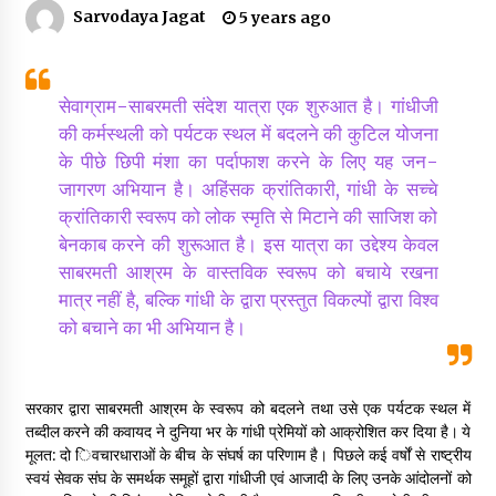
Sarvodaya Jagat
5 years ago
डॉक्टर अंबेडकर सामाजिक नवजागरण के अग्रदूत थे
3 years ago
सेवाग्राम-साबरमती संदेश यात्रा एक शुरुआत है। गांधीजी
की कर्मस्थली को पर्यटक स्थल में बदलने की कुटिल योजना
के पीछे छिपी मंशा का पर्दाफाश करने के लिए यह जन-
सर्व सेवा संघ मुख्यालय में मनाई गई ज्योति बा फुले जयंती
जागरण अभियान है। अहिंसक क्रांतिकारी, गांधी के सच्चे
3 years ago
क्रांतिकारी स्वरूप को लोक स्मृति से मिटाने की साजिश को
बेनकाब करने की शुरूआत है। इस यात्रा का उद्देश्य केवल
इतिहास बदलने के प्रयास का विरोध करना होगा
साबरमती आश्रम के वास्तविक स्वरूप को बचाये रखना
3 years ago
मात्र नहीं है, बल्कि गांधी के द्वारा प्रस्तुत विकल्पों द्वारा विश्व
को बचाने का भी अभियान है।
चाइनीज मस्ट गो
3 years ago
सरकार द्वारा साबरमती आश्रम के स्वरूप को बदलने तथा उसे एक पर्यटक स्थल में
तब्दील करने की कवायद ने दुनिया भर के गांधी प्रेमियों को आक्रोशित कर दिया है। ये
मूलत: दो िवचारधाराओं के बीच के संघर्ष का परिणाम है। पिछले कई वर्षों से राष्ट्रीय
गांधी के रास्ते ही वैश्विक समस्याओं का समाधान सम्भव
स्वयं सेवक संघ के समर्थक समूहों द्वारा गांधीजी एवं आजादी के लिए उनके आंदोलनों को
3 years ago