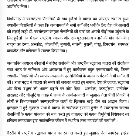
सर्वोदयी व पर्वतीय ग्राम स्वराज मण्डल की मंत्री कर्मयोगी देवकी देवी का सान्निध्य और
आशीर्वाद मिला।
पिथौरागढ़ में स्वतंत्रता सेनानियों के गांव हुड़ैती में यात्रा का जोरदार स्वागत हुआ,
स्थानीय निवासियों ने कहा कि जननायकों ने सभी वर्गों और धर्मों के लिए देश की आजादी
की लड़ाई लड़ी थी. स्वतंत्रता संग्राम सेनानियों की यादों को अगली पीढ़ी तक पहुंचाने के
लिए हुड़ैती गांव में एक राष्ट्रीय स्मारक और एक पुस्तकालय बनाने की मांग की गयी।
यात्रा का दन्या, अस्कोट, जौलजीबी, मुन्यारी, नाचनी, मुवानी, पांखू, हिमदर्शन, धरमधर,
कपकोट और बागेश्वर में स्वागत किया गया।
अनासक्ति आश्रम कौसानी में वरिष्ठ सर्वोदयी और राष्ट्रीय सद्भावना यात्रा की संरक्षिका
राधा भट्ट के सान्निध्य और अध्यक्षता में हुए कार्यक्रम बहुत प्रभावशाली रहे, जिनमें
स्थानीय निवासियों और व्यापार मण्डल के प्रतिनिधियों के अलावा पर्यटकों ने भी भागीदारी
की। राधा भट्ट ने यात्रा को समय की ज़रूरत बताते हुए समाज, देश की एकता, सद्भावना
और विश्व बंधुत्व की भावना बढ़ाने पर जोर दिया। अल्मोड़ा, कठपुड़िया, रानीखेत,
द्वाराहाट और चौखुटिया गनाई में राज्य के आंदोलनकारी व जुझारू नेता पीसी तिवारी ने
लोगों से विभाजनकारी साम्प्रदायिक तत्वों के ख़िलाफ़ खड़े होने का आह्वान किया।
द्वाराहाट में हुई नुक्कड़ सभा में यात्रा के संयोजक इस्लाम हुसैन ने स्वतंत्रता संग्राम
सेनानियों के महान योगदान को याद करते हुए द्वाराहाट की महान विभूतियों विशेषकर स्व
हरिदत्त काण्डपाल द्वारा सार्वजनिक जीवन में स्थापित उच्च मापदंडों की चर्चा की।
गैरसैंण में राष्ट्रीय सद्भावना यात्रा का स्वागत करते हुए जुझारू नेता कामरेड इंद्रेश