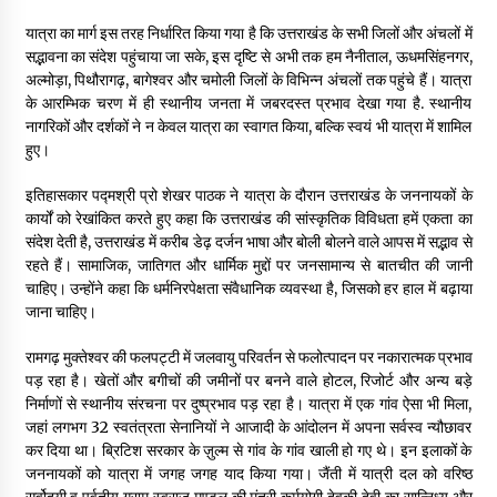
यात्रा का मार्ग इस तरह निर्धारित किया गया है कि उत्तराखंड के सभी जिलों और अंचलों में
पीवी राजगोपाल को जापान का निवानो शांति पुरस्कार
सद्भावना का संदेश पहुंचाया जा सके, इस दृष्टि से अभी तक हम नैनीताल, ऊधमसिंहनगर,
3 years ago
अल्मोड़ा, पिथौरागढ़, बागेश्वर और चमोली जिलों के विभिन्न अंचलों तक पहुंचे हैं। यात्रा
के आरम्भिक चरण में ही स्थानीय जनता में जबरदस्त प्रभाव देखा गया है. स्थानीय
नागरिकों और दर्शकों ने न केवल यात्रा का स्वागत किया, बल्कि स्वयं भी यात्रा में शामिल
कैसे बचायें बच्चों का मन?
हुए।
3 years ago
इतिहासकार पद्मश्री प्रो शेखर पाठक ने यात्रा के दौरान उत्तराखंड के जननायकों के
कार्यों को रेखांकित करते हुए कहा कि उत्तराखंड की सांस्कृतिक विविधता हमें एकता का
संदेश देती है, उत्तराखंड में करीब डेढ़ दर्जन भाषा और बोली बोलने वाले आपस में सद्भाव से
राष्ट्रीय आन्दोलन में भाषाओं की भूमिका पर एक जरूरी दस्तावेज
रहते हैं। सामाजिक, जातिगत और धार्मिक मुद्दों पर जनसामान्य से बातचीत की जानी
3 years ago
चाहिए। उन्होंने कहा कि धर्मनिरपेक्षता संवैधानिक व्यवस्था है, जिसको हर हाल में बढ़ाया
जाना चाहिए।
यह समझना ज़्यादा ज़रूरी कि किसको सत्ता में नहीं आना चाहिए
रामगढ़ मुक्तेश्वर की फलपट्टी में जलवायु परिवर्तन से फलोत्पादन पर नकारात्मक प्रभाव
3 years ago
पड़ रहा है। खेतों और बगीचों की जमीनों पर बनने वाले होटल, रिजोर्ट और अन्य बड़े
निर्माणों से स्थानीय संरचना पर दुष्प्रभाव पड़ रहा है। यात्रा में एक गांव ऐसा भी मिला,
जहां लगभग 32 स्वतंत्रता सेनानियों ने आजादी के आंदोलन में अपना सर्वस्व न्यौछावर
कुमार प्रशांत को मातृशोक
कर दिया था। ब्रिटिश सरकार के ज़ुल्म से गांव के गांव खाली हो गए थे। इन इलाकों के
3 years ago
जननायकों को यात्रा में जगह जगह याद किया गया। जैंती में यात्री दल को वरिष्ठ