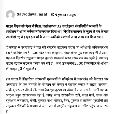
Sarvodaya Jagat
4 years ago
डॉक्टर अंबेडकर सामाजिक नवजागरण के अग्रदूत थे
3 years ago
यात्रा में एक गांव ऐसा भी मिला, जहां लगभग 32 स्वतंत्रता सेनानियों ने आजादी के
आंदोलन में अपना सर्वस्व न्योछावर कर दिया था। ब्रिटिश सरकार के ज़ुल्म से गांव के गांव
खाली हो गए थे। इन इलाकों के जननायकों को यात्रा में जगह जगह याद किया गया।
सर्व सेवा संघ मुख्यालय में मनाई गई ज्योति बा फुले जयंती
3 years ago
दो सप्ताह से उत्तराखंड में चल रही राष्ट्रीय सद्भावना यात्रा का अपेक्षा से अधिक प्रभाव
देखने को मिल रहा है। उत्तराखंड राज्य के कुमाऊं मंडल के प्रमुख शहर हल्द्वानी से आरंभ
यह 40 दिवसीय सद्भावना यात्रा कुमाऊं मण्डल में आधा सफर तय कर चुकी है, अब यह
इतिहास बदलने के प्रयास का विरोध करना होगा
यात्रा गढ़वाल मंडल में प्रवेश कर रही है। अभी तक करीब 2500 किलोमीटर से अधिक
3 years ago
की यात्रा पूरी हो चुकी है।
इस यात्रा में ऐतिहासिक संस्मरणों, प्रकरणों के परिप्रेक्ष्य में उत्तराखंड की विरासत और
चाइनीज मस्ट गो
उत्तराखंड के जन नायकों के योगदान को केन्द्र में रखकर समाज में सद्भाव, समन्वय,
3 years ago
अहिंसा, परस्पर सौहार्द और सामाजिक एकजुटता का संदेश दिया जा रहा है। अभी तक का
अनुभव बहुत सकारात्मक रहा है, जगह जगह सांस्कृतिक रैली, पैदल मार्च, एकल और
बहुपक्षीय जनसंवाद, गोष्ठी, नुक्कड़ सभा, पोस्टर, बैनर, पुस्तक व साहित्य प्रदर्शनी और
पत्रकार गोष्ठियों के माध्यम से जन-जन में राष्ट्रीय सद्भावना का संदेश पहुंचाया जा रहा
गांधी के रास्ते ही वैश्विक समस्याओं का समाधान सम्भव
है।
3 years ago