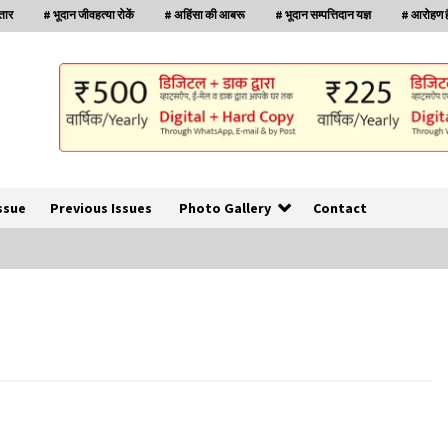
्तार
# भूदान जीवहत्या रोकें
# अहिंसा की आबरू
# भूदान सम्पत्तिदान यज्ञ
# आरोहण है
ssue
Previous Issues
Photo Gallery
Contact
बनारस में अब सर्व सेवा संघ के मुख्य भवनों को ध्वस्त करने
का खतरा
3 years ago
इतिहास बदलने के प्रयास का विरोध करना होगा
3 years ago