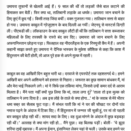
उमायरा तूफानों से खेलती आई हैं। 9 साल की थीं तो लड़कों जैसे बाल कटाने की
हिमाकत कर बैठीं। फिर क्या था, तालिबानी लड़ाके आ धमके। उमायरा जान बचाने के
डॉक्टर अंबेडकर सामाजिक नवजागरण के अग्रदूत थे
लिए कुएं में कूद गईं। किसी तरह जिंदा बचीं। वक्त गुजरता गया। तालिबान सत्ता से बाहर
3 years ago
हो गया। उमायरा काबुल में ग्रेजुएशन के बाद दिल्ली आ गयीं। जेएनयू से मास्टर्स डिग्री
ली। पीएचडी की। लॉकडाउन के बाद काबुल लौटी ही थीं कि तालिबान ने सत्ता कब्जाकर
महिलाओं के लिए तरक्की के रास्ते बंद कर दिए। उमायरा को जान बचाने के लिए
अफगानिस्तान छोड़ना पड़ा। फिलहाल वह नीदरलैंड्स के एक रिफ्यूजी कैंप में हैं। अपनी
सर्व सेवा संघ मुख्यालय में मनाई गई ज्योति बा फुले जयंती
कहानी साझा करते हुए उमायरा ने दैनिक भास्कर के मुकेश कौशिक से कहा कि काश मैं
3 years ago
हिंदुस्तान की बेटी होती, तो आज पूरे हक से अपने मुल्क में रहती।
इतिहास बदलने के प्रयास का विरोध करना होगा
काबुल का वह आखिरी दिन बहुत भारी था। दरवाजे से एयरपोर्ट तक दहशतगर्द थे। हमने
3 years ago
आखिरी बार अपने आशियाने को हसरत से निहारा। जरूरत का कुछ सामान बांधकर मैं, मां
और मेरा भाई निकलने लगे। मां ने सिर्फ एक तकिया मांगा, जिससे उन्हें कमर दर्द से आराम
मिलता है। मैंने पता नहीं क्यों पूछ लिया कि मां, ताला लगा दूं? ‘ताला तो इस मुल्क को
चाइनीज मस्ट गो
तालिबान ने लगा दिया है। अब इस लोहे के ताले से क्या होगा…’ मां के जवाब से मेरे भीतर
3 years ago
थमा सब्र का सैलाब फूट पड़ा। मैं संभल पाती कि मां ने घर की चौखट पर दोनों पांव
नमाज पढ़ने के अंदाज में टिका दिए। मैं हिंदुस्तान में जन्नत जी चुकी हूं, पर मां तो पहली
बार काबुल छोड़ रही थीं। शायद सदा के लिए। वह दुआ मांगने के अंदाज में कुछ बड़बड़ा
रही थीं।’ अल्लाह से क्या मांग रही हो… मैंने पूछा। वह बिलख पड़ीं। बोलीं- ‘ये झूठा
गांधी के रास्ते ही वैश्विक समस्याओं का समाधान सम्भव
शरिया तुम्हें मुबारक। मैं अपना ईमान, इंसानियत लेकर यहां से चली। उसके बाद हमने घर
3 years ago