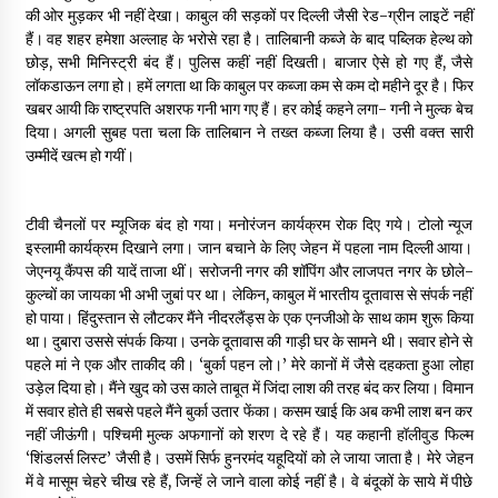
की ओर मुड़कर भी नहीं देखा। काबुल की सड़कों पर दिल्ली जैसी रेड-ग्रीन लाइटें नहीं
हैं। वह शहर हमेशा अल्लाह के भरोसे रहा है। तालिबानी कब्जे के बाद पब्लिक हेल्थ को
पीवी राजगोपाल को जापान का निवानो शांति पुरस्कार
छोड़, सभी मिनिस्ट्री बंद हैं। पुलिस कहीं नहीं दिखती। बाजार ऐसे हो गए हैं, जैसे
3 years ago
लॉकडाऊन लगा हो। हमें लगता था कि काबुल पर कब्जा कम से कम दो महीने दूर है। फिर
खबर आयी कि राष्ट्रपति अशरफ गनी भाग गए हैं। हर कोई कहने लगा- गनी ने मुल्क बेच
दिया। अगली सुबह पता चला कि तालिबान ने तख्त कब्जा लिया है। उसी वक्त सारी
कैसे बचायें बच्चों का मन?
उम्मीदें खत्म हो गयीं।
3 years ago
टीवी चैनलों पर म्यूजिक बंद हो गया। मनोरंजन कार्यक्रम रोक दिए गये। टोलो न्यूज
राष्ट्रीय आन्दोलन में भाषाओं की भूमिका पर एक जरूरी दस्तावेज
इस्लामी कार्यक्रम दिखाने लगा। जान बचाने के लिए जेहन में पहला नाम दिल्ली आया।
3 years ago
जेएनयू कैंपस की यादें ताजा थीं। सरोजनी नगर की शॉपिंग और लाजपत नगर के छोले-
कुल्चों का जायका भी अभी जुबां पर था। लेकिन, काबुल में भारतीय दूतावास से संपर्क नहीं
हो पाया। हिंदुस्तान से लौटकर मैंने नीदरलैंड्स के एक एनजीओ के साथ काम शुरू किया
था। दुबारा उससे संपर्क किया। उनके दूतावास की गाड़ी घर के सामने थी। सवार होने से
यह समझना ज़्यादा ज़रूरी कि किसको सत्ता में नहीं आना चाहिए
पहले मां ने एक और ताकीद की। ‘बुर्का पहन लो।’ मेरे कानों में जैसे दहकता हुआ लोहा
3 years ago
उड़ेल दिया हो। मैंने खुद को उस काले ताबूत में जिंदा लाश की तरह बंद कर लिया। विमान
में सवार होते ही सबसे पहले मैंने बुर्का उतार फेंका। कसम खाई कि अब कभी लाश बन कर
नहीं जीऊंगी। पश्चिमी मुल्क अफगानों को शरण दे रहे हैं। यह कहानी हॉलीवुड फिल्म
कुमार प्रशांत को मातृशोक
‘शिंडलर्स लिस्ट’ जैसी है। उसमें सिर्फ हुनरमंद यहूदियों को ले जाया जाता है। मेरे जेहन
3 years ago
में वे मासूम चेहरे चीख रहे हैं, जिन्हें ले जाने वाला कोई नहीं है। वे बंदूकों के साये में पीछे